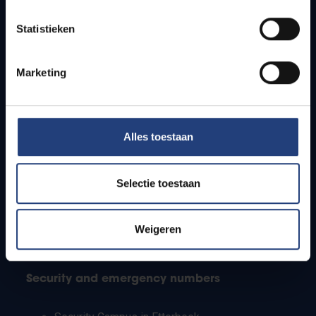
Timetables
Statistieken
How to get to the VUB campuses
Research groups
Campus facilities
Marketing
Info for
Alles toestaan
Press
Students
Staff
Selectie toestaan
PhD students
Teachers and secondary schools
Working students
Weigeren
International students
Security and emergency numbers