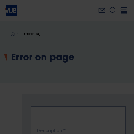
Skip
to
main
content
Breadcrumb
Error on page
Error on page
Description
*