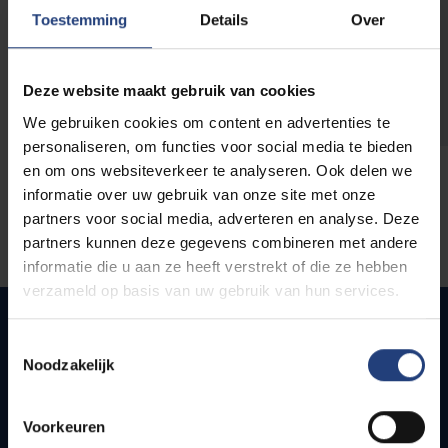
opleidingen
Toestemming
Details
Over
Deze website maakt gebruik van cookies
We gebruiken cookies om content en advertenties te
personaliseren, om functies voor social media te bieden
en om ons websiteverkeer te analyseren. Ook delen we
informatie over uw gebruik van onze site met onze
partners voor social media, adverteren en analyse. Deze
partners kunnen deze gegevens combineren met andere
informatie die u aan ze heeft verstrekt of die ze hebben
verzameld op basis van uw gebruik van hun services.
Toestemmingsselectie
Noodzakelijk
Quick links
Webmail
Voorkeuren
Jobs