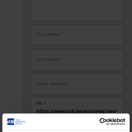
First name
*
Last name
*
Email address
*
URL
*
The full URL of the page where you encountered the error.
E.g. https://www.vub.be/nl/studeren-aan-de-vub/alle-