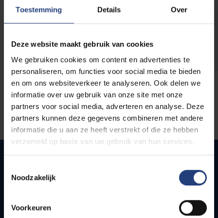
opleidingen
Toestemming
Details
Over
Deze website maakt gebruik van cookies
We gebruiken cookies om content en advertenties te
personaliseren, om functies voor social media te bieden
en om ons websiteverkeer te analyseren. Ook delen we
informatie over uw gebruik van onze site met onze
partners voor social media, adverteren en analyse. Deze
partners kunnen deze gegevens combineren met andere
informatie die u aan ze heeft verstrekt of die ze hebben
verzameld op basis van uw gebruik van hun services.
Toestemmingsselectie
Noodzakelijk
Quick links
Webmail
Voorkeuren
Jobs