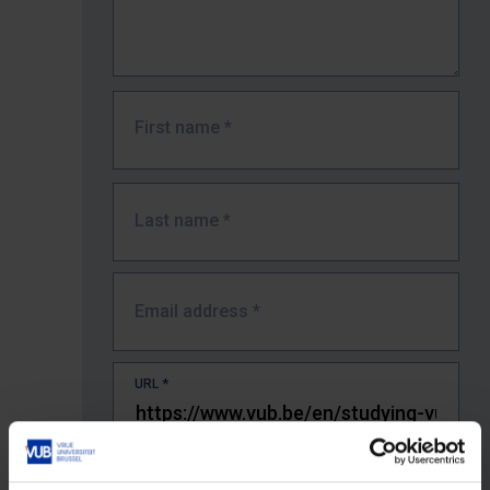
First name
*
Last name
*
Email address
*
URL
*
The full URL of the page where you encountered the error.
E.g. https://www.vub.be/nl/studeren-aan-de-vub/alle-