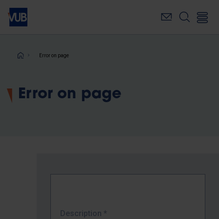
Skip
to
main
content
Breadcrumb
Error on page
Error on page
Description
*