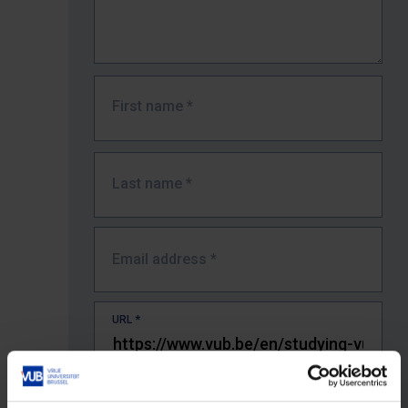
First name
*
Last name
*
Email address
*
URL
*
The full URL of the page where you encountered the error.
E.g. https://www.vub.be/nl/studeren-aan-de-vub/alle-