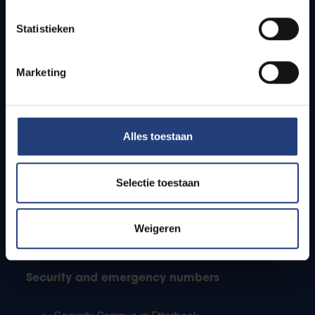
Timetables
Statistieken
How to get to the VUB campuses
Research groups
Campus facilities
Marketing
Info for
Alles toestaan
Press
Students
Staff
Selectie toestaan
PhD students
Teachers and secondary schools
Working students
Weigeren
International students
Security and emergency numbers