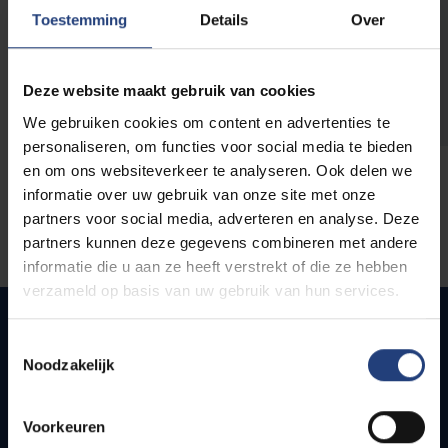
opleidingen
Toestemming
Details
Over
Deze website maakt gebruik van cookies
We gebruiken cookies om content en advertenties te
personaliseren, om functies voor social media te bieden
en om ons websiteverkeer te analyseren. Ook delen we
informatie over uw gebruik van onze site met onze
partners voor social media, adverteren en analyse. Deze
partners kunnen deze gegevens combineren met andere
informatie die u aan ze heeft verstrekt of die ze hebben
verzameld op basis van uw gebruik van hun services.
Toestemmingsselectie
Noodzakelijk
Quick links
Webmail
Voorkeuren
Jobs