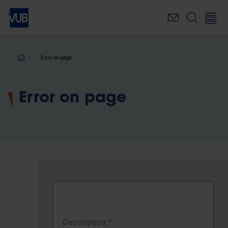
Skip
to
main
content
Breadcrumb
Error on page
Error on page
Description
*