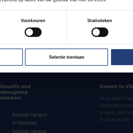
Voorkeuren
Statistieken
Selectie toestaan
Security and
Donate to VU
emergency
numbers
As an Urban Engag
contribution to a 
projects. Join us
Security Campus
invest in society.
in Etterbeek
Security campus