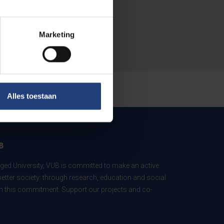
Marketing
Alles toestaan
B
ed University, VUB is committed to make an active
better society: through research, education and social
 in this commitment. Support our projects and co-