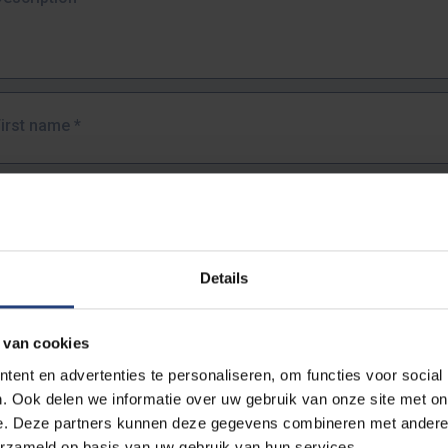
First name
*
Last name
*
Details
Email address
*
 van cookies
URL
*
ent en advertenties te personaliseren, om functies voor social
. Ook delen we informatie over uw gebruik van onze site met on
e. Deze partners kunnen deze gegevens combineren met andere i
ull URL of the page where you encountered the error.
erzameld op basis van uw gebruik van hun services.
https://www.vub.be/nl/studeren-aan-de-vub/alle-opleidingen