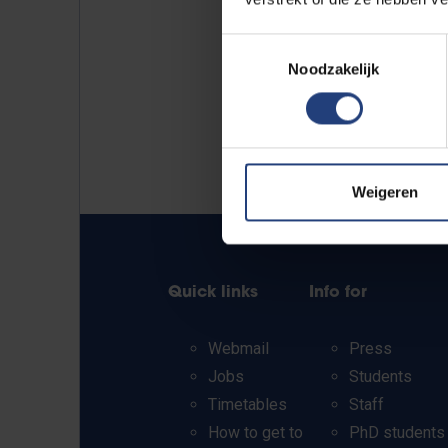
Toestemmingsselectie
Noodzakelijk
Weigeren
Quick links
Info for
Webmail
Press
Jobs
Students
Timetables
Staff
How to get to
PhD students