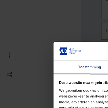
Toestemming
Deze website maakt gebruik
We gebruiken cookies om cont
websiteverkeer te analyseren
media, adverteren en analys
The f
verstrekt of die ze hebben v
E.g. 