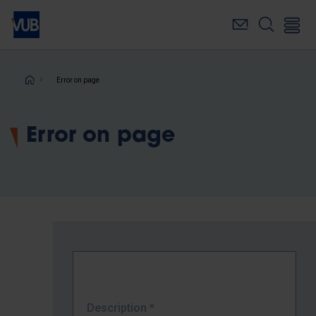
Skip
to
main
content
Breadcrumb
Error on page
Error on page
Description
*