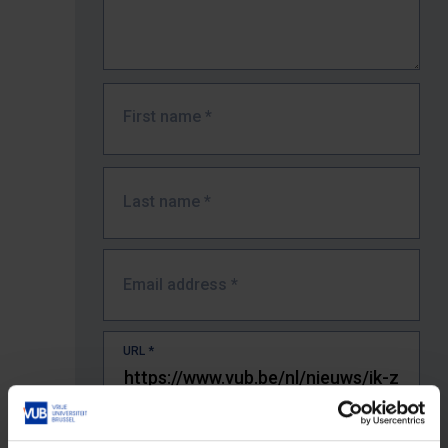
First name
*
Last name
*
Email address
*
URL
*
The full URL of the page where you encountered the error.
E.g. https://www.vub.be/nl/studeren-aan-de-vub/alle-