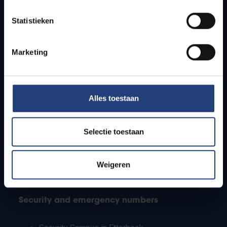
Timetables
Statistieken
How to get to the VUB campuses
Research groups
Campus facilities
Marketing
Info for
Alles toestaan
Press
Students
Staff
Selectie toestaan
PhD students
Teachers and secondary schools
Working students
Weigeren
International students
Security and emergency numbers