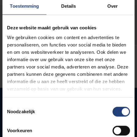
opleidingen
Toestemming
Details
Over
Deze website maakt gebruik van cookies
We gebruiken cookies om content en advertenties te
personaliseren, om functies voor social media te bieden
en om ons websiteverkeer te analyseren. Ook delen we
informatie over uw gebruik van onze site met onze
partners voor social media, adverteren en analyse. Deze
partners kunnen deze gegevens combineren met andere
informatie die u aan ze heeft verstrekt of die ze hebben
verzameld op basis van uw gebruik van hun services.
Toestemmingsselectie
Noodzakelijk
Quick links
Webmail
Voorkeuren
Jobs