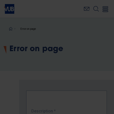
Skip
to
main
content
Breadcrumb
Error on page
Error on page
Description
*