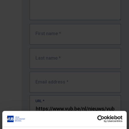
First name
*
Last name
*
Email address
*
URL
*
The full URL of the page where you encountered the error.
E.g. https://www.vub.be/nl/studeren-aan-de-vub/alle-