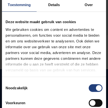
opleidingen
Toestemming
Details
Over
Deze website maakt gebruik van cookies
We gebruiken cookies om content en advertenties te
personaliseren, om functies voor social media te bieden
en om ons websiteverkeer te analyseren. Ook delen we
informatie over uw gebruik van onze site met onze
partners voor social media, adverteren en analyse. Deze
partners kunnen deze gegevens combineren met andere
informatie die u aan ze heeft verstrekt of die ze hebben
verzameld op basis van uw gebruik van hun services.
Toestemmingsselectie
Noodzakelijk
Quick links
Webmail
Voorkeuren
Jobs