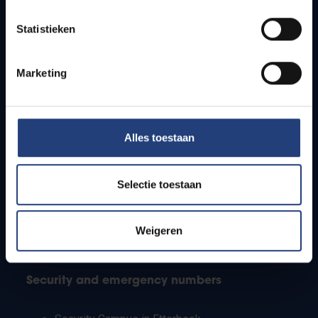
Timetables
Statistieken
How to get to the VUB campuses
Research groups
Campus facilities
Marketing
Info for
Alles toestaan
Press
Students
Staff
Selectie toestaan
PhD students
Teachers and secondary schools
Working students
Weigeren
International students
Security and emergency numbers