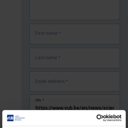
First name
*
Last name
*
Email address
*
URL
*
The full URL of the page where you encountered the error.
E.g. https://www.vub.be/nl/studeren-aan-de-vub/alle-