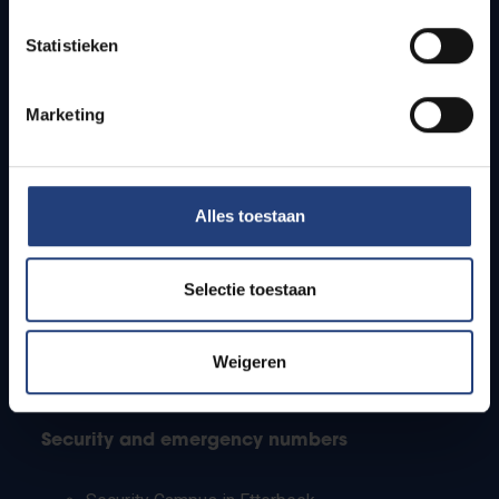
Timetables
Statistieken
How to get to the VUB campuses
Research groups
Campus facilities
Marketing
Info for
Alles toestaan
Press
Students
Staff
Selectie toestaan
PhD students
Teachers and secondary schools
Working students
Weigeren
International students
Security and emergency numbers