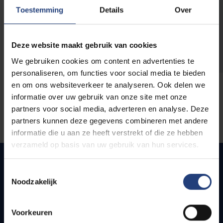
opleidingen
Toestemming
Details
Over
Deze website maakt gebruik van cookies
We gebruiken cookies om content en advertenties te
personaliseren, om functies voor social media te bieden
en om ons websiteverkeer te analyseren. Ook delen we
informatie over uw gebruik van onze site met onze
partners voor social media, adverteren en analyse. Deze
partners kunnen deze gegevens combineren met andere
informatie die u aan ze heeft verstrekt of die ze hebben
verzameld op basis van uw gebruik van hun services.
Toestemmingsselectie
Noodzakelijk
Quick links
Webmail
Voorkeuren
Jobs