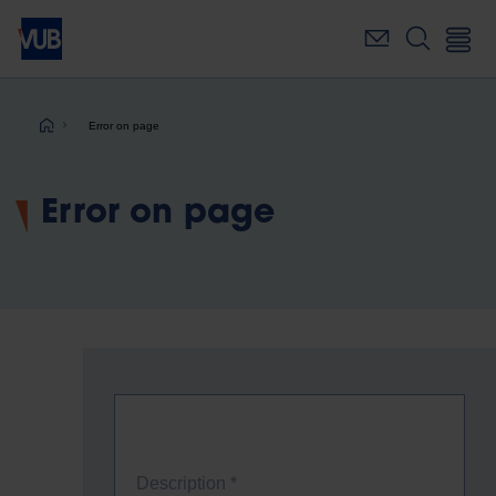
Skip
to
main
content
Breadcrumb
Error on page
Error on page
Description
*