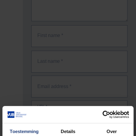
First name
*
Last name
*
Email address
*
URL
*
The full URL of the page where you encountered the error.
Toestemming
Details
Over
E.g. https://www.vub.be/nl/studeren-aan-de-vub/alle-