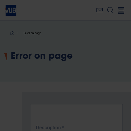
Skip
to
main
content
Breadcrumb
Error on page
Error on page
Description
*