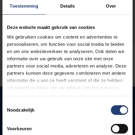
opleidingen
Toestemming
Details
Over
Deze website maakt gebruik van cookies
We gebruiken cookies om content en advertenties te
personaliseren, om functies voor social media te bieden
en om ons websiteverkeer te analyseren. Ook delen we
informatie over uw gebruik van onze site met onze
partners voor social media, adverteren en analyse. Deze
partners kunnen deze gegevens combineren met andere
informatie die u aan ze heeft verstrekt of die ze hebben
verzameld op basis van uw gebruik van hun services.
Toestemmingsselectie
Noodzakelijk
Quick links
Webmail
Voorkeuren
Jobs