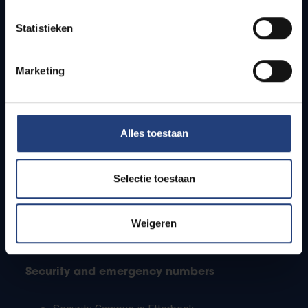
Timetables
Statistieken
How to get to the VUB campuses
Research groups
Campus facilities
Marketing
Info for
Alles toestaan
Press
Students
Staff
Selectie toestaan
PhD students
Teachers and secondary schools
Working students
Weigeren
International students
Security and emergency numbers