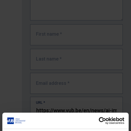
First name
*
Last name
*
Email address
*
URL
*
The full URL of the page where you encountered the error.
E.g. https://www.vub.be/nl/studeren-aan-de-vub/alle-