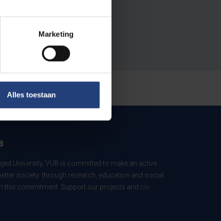
Marketing
Alles toestaan
B
ed University, VUB is committed to make an active
better society: through research, education and social
 in this commitment. Support our projects and co-