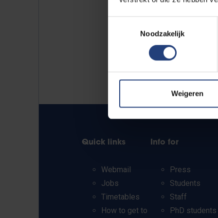
Toestemmingsselectie
Noodzakelijk
Weigeren
Quick links
Info for
Webmail
Press
Jobs
Students
Timetables
Staff
How to get to
PhD students