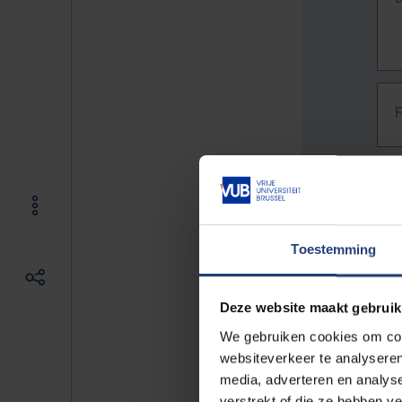
Toestemming
Deze website maakt gebruik
We gebruiken cookies om cont
websiteverkeer te analyseren
media, adverteren en analys
The f
verstrekt of die ze hebben v
E.g. 