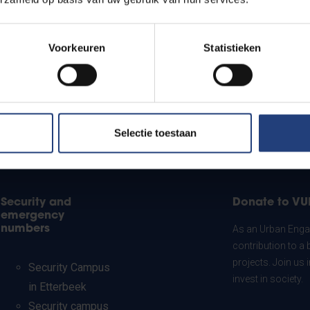
Voorkeuren
Statistieken
Selectie toestaan
Security and
Donate to VU
emergency
numbers
As an Urban Engag
contribution to a 
projects. Join us
Security Campus
invest in society.
in Etterbeek
Security campus