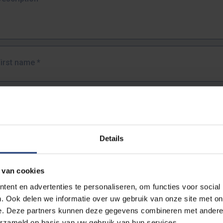
First name
*
Last name
*
Details
Email address
*
 van cookies
URL
*
ent en advertenties te personaliseren, om functies voor social
. Ook delen we informatie over uw gebruik van onze site met on
e. Deze partners kunnen deze gegevens combineren met andere i
ull URL of the page where you encountered the error.
erzameld op basis van uw gebruik van hun services.
https://www.vub.be/nl/studeren-aan-de-vub/alle-opleidingen