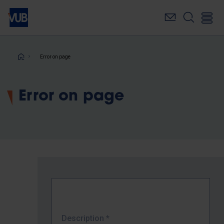
Skip
to
main
content
Breadcrumb
Error on page
Error on page
Description
*