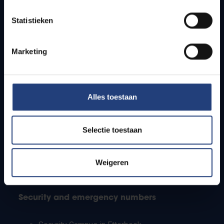
Timetables
Statistieken
How to get to the VUB campuses
Research groups
Campus facilities
Marketing
Info for
Alles toestaan
Press
Students
Staff
Selectie toestaan
PhD students
Teachers and secondary schools
Working students
Weigeren
International students
Security and emergency numbers