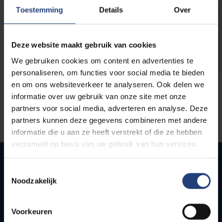
opleidingen
Toestemming
Details
Over
Deze website maakt gebruik van cookies
We gebruiken cookies om content en advertenties te
personaliseren, om functies voor social media te bieden
en om ons websiteverkeer te analyseren. Ook delen we
informatie over uw gebruik van onze site met onze
partners voor social media, adverteren en analyse. Deze
partners kunnen deze gegevens combineren met andere
informatie die u aan ze heeft verstrekt of die ze hebben
verzameld op basis van uw gebruik van hun services.
Toestemmingsselectie
Noodzakelijk
Quick links
Webmail
Voorkeuren
Jobs