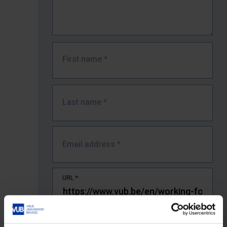
First name
*
Last name
*
Email address
*
URL
*
The full URL of the page where you encountered the error.
E.g. https://www.vub.be/nl/studeren-aan-de-vub/alle-