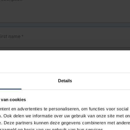
First name
*
Last name
*
Details
Email address
*
 van cookies
URL
*
ent en advertenties te personaliseren, om functies voor social
. Ook delen we informatie over uw gebruik van onze site met on
e. Deze partners kunnen deze gegevens combineren met andere i
ull URL of the page where you encountered the error.
erzameld op basis van uw gebruik van hun services.
https://www.vub.be/nl/studeren-aan-de-vub/alle-opleidingen