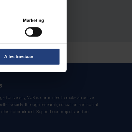
Marketing
Alles toestaan
B
ed University, VUB is committed to make an active
better society: through research, education and social
 in this commitment. Support our projects and co-