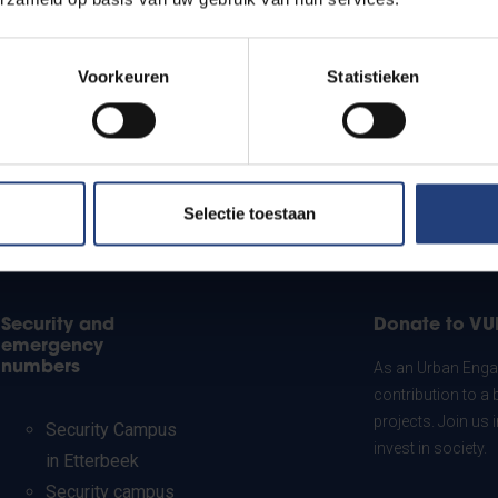
Voorkeuren
Statistieken
Selectie toestaan
Security and
Donate to VU
emergency
numbers
As an Urban Engag
contribution to a 
projects. Join us
Security Campus
invest in society.
in Etterbeek
Security campus