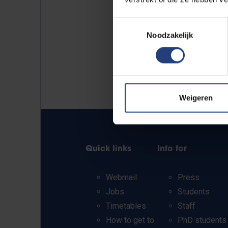
Toestemmingsselectie
Noodzakelijk
Weigeren
Quick links
Info for
Webmail
Press
Jobs
Students
Timetables
Staff
How to get to
PhD students