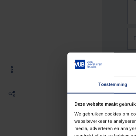
Toestemming
Deze website maakt gebruik
We gebruiken cookies om cont
websiteverkeer te analyseren
media, adverteren en analys
The f
verstrekt of die ze hebben v
E.g. 