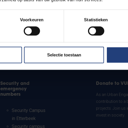
Voorkeuren
Statistieken
Selectie toestaan
Security and
Donate to VU
emergency
numbers
As an Urban Engag
contribution to a 
projects. Join us
Security Campus
invest in society.
in Etterbeek
Security campus