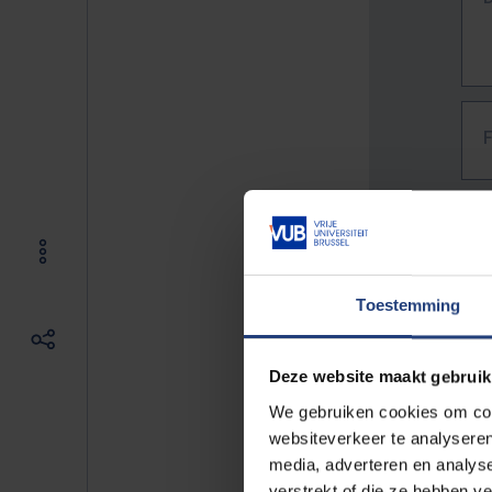
Toestemming
Deze website maakt gebruik
We gebruiken cookies om cont
websiteverkeer te analyseren
media, adverteren en analys
The f
verstrekt of die ze hebben v
E.g. 