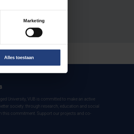
Marketing
Alles toestaan
B
ed University, VUB is committed to make an active
better society: through research, education and social
 in this commitment. Support our projects and co-