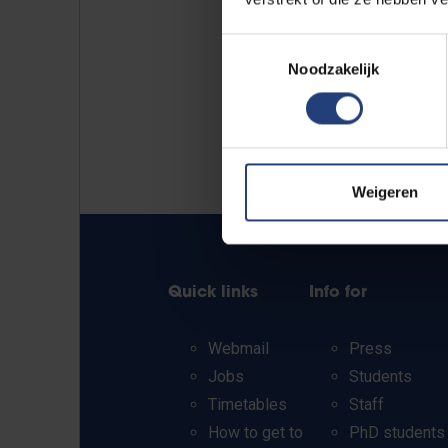
Toestemmingsselectie
Noodzakelijk
Weigeren
Quick links
Info for
Webmail
Press
Jobs
Students
Timetables
Staff
How to get to
PhD students