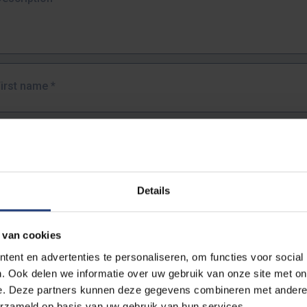
First name
*
Last name
*
Details
Email address
*
 van cookies
URL
*
ent en advertenties te personaliseren, om functies voor social
. Ook delen we informatie over uw gebruik van onze site met on
e. Deze partners kunnen deze gegevens combineren met andere i
ull URL of the page where you encountered the error.
erzameld op basis van uw gebruik van hun services.
https://www.vub.be/nl/studeren-aan-de-vub/alle-opleidingen