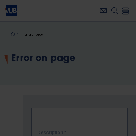
Skip
to
main
content
Breadcrumb
Error on page
Error on page
Description
*