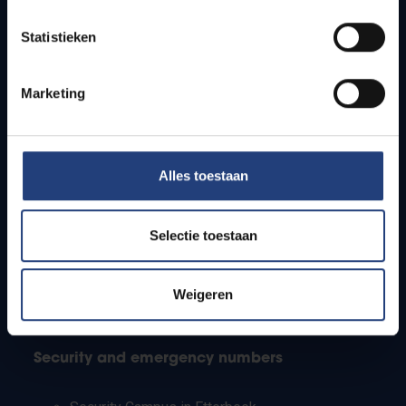
Timetables
Statistieken
How to get to the VUB campuses
Research groups
Campus facilities
Marketing
Info for
Alles toestaan
Press
Students
Staff
Selectie toestaan
PhD students
Teachers and secondary schools
Working students
Weigeren
International students
Security and emergency numbers