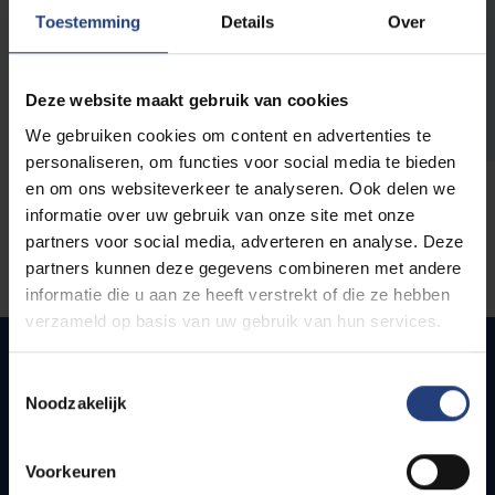
opleidingen
Toestemming
Details
Over
Deze website maakt gebruik van cookies
We gebruiken cookies om content en advertenties te
personaliseren, om functies voor social media te bieden
en om ons websiteverkeer te analyseren. Ook delen we
informatie over uw gebruik van onze site met onze
partners voor social media, adverteren en analyse. Deze
partners kunnen deze gegevens combineren met andere
informatie die u aan ze heeft verstrekt of die ze hebben
verzameld op basis van uw gebruik van hun services.
Toestemmingsselectie
Noodzakelijk
Quick links
Webmail
Voorkeuren
Jobs