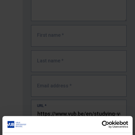
First name
*
Last name
*
Email address
*
URL
*
The full URL of the page where you encountered the error.
E.g. https://www.vub.be/nl/studeren-aan-de-vub/alle-