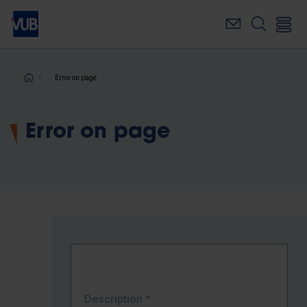
Skip
to
main
content
Breadcrumb
Error on page
Error on page
Description
*