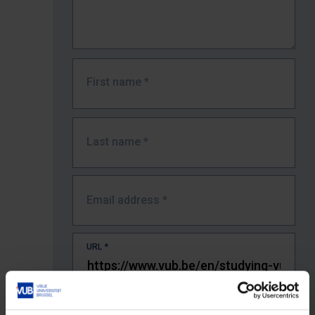
First name
*
Last name
*
Email address
*
URL
*
The full URL of the page where you encountered the error.
E.g. https://www.vub.be/nl/studeren-aan-de-vub/alle-