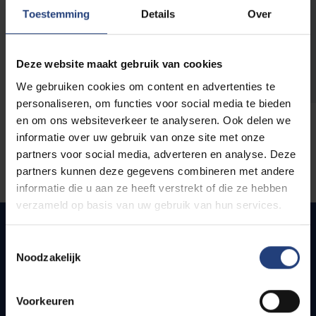
opleidingen
Toestemming
Details
Over
Deze website maakt gebruik van cookies
We gebruiken cookies om content en advertenties te
personaliseren, om functies voor social media te bieden
en om ons websiteverkeer te analyseren. Ook delen we
informatie over uw gebruik van onze site met onze
partners voor social media, adverteren en analyse. Deze
partners kunnen deze gegevens combineren met andere
informatie die u aan ze heeft verstrekt of die ze hebben
verzameld op basis van uw gebruik van hun services.
Toestemmingsselectie
Noodzakelijk
Quick links
Webmail
Voorkeuren
Jobs