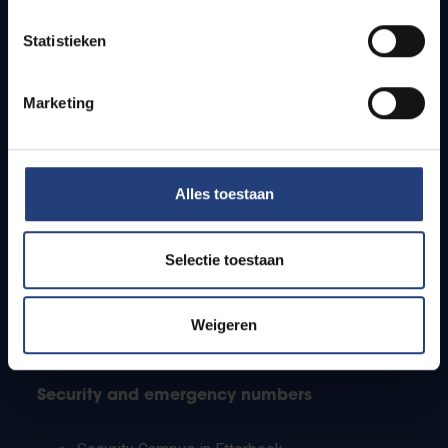
Timetables
Statistieken
How to get to the VUB campuses
Research groups
Campus facilities
Marketing
Info for
Alles toestaan
Press
Students
Staff
Selectie toestaan
PhD students
Teachers and secondary schools
Working students
Weigeren
International students
Security and emergency numbers