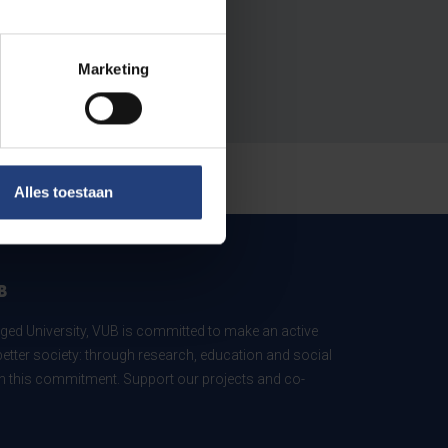
Marketing
Alles toestaan
B
ed University, VUB is committed to make an active
better society: through research, education and social
 in this commitment. Support our projects and co-