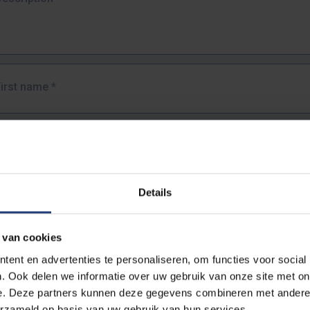
First name
*
Last name
*
Details
Email address
*
 van cookies
URL
*
ent en advertenties te personaliseren, om functies voor social
. Ook delen we informatie over uw gebruik van onze site met on
e. Deze partners kunnen deze gegevens combineren met andere i
ull URL of the page where you encountered the error.
erzameld op basis van uw gebruik van hun services.
https://www.vub.be/nl/studeren-aan-de-vub/alle-opleidingen