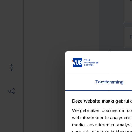
Toestemming
Deze website maakt gebruik
We gebruiken cookies om cont
websiteverkeer te analyseren
media, adverteren en analys
The f
verstrekt of die ze hebben v
E.g. 