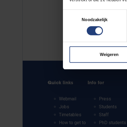
Toestemmingsselectie
Noodzakelijk
Weigeren
Quick links
Info for
Webmail
Press
Jobs
Students
Timetables
Staff
How to get to
PhD students