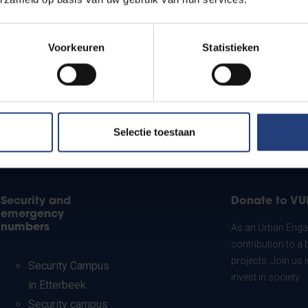
Voorkeuren
Statistieken
Selectie toestaan
Security and
Donate to VU
emergency
numbers
As an Urban Engag
contribution to a 
projects. Join us
Security Campus
invest in society.
in Etterbeek
Security campus