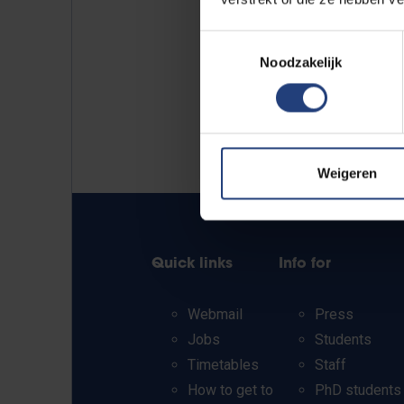
Toestemmingsselectie
Noodzakelijk
Weigeren
Quick links
Info for
Webmail
Press
Jobs
Students
Timetables
Staff
How to get to
PhD students