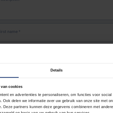
First name
*
Last name
*
Details
Email address
*
 van cookies
URL
*
ent en advertenties te personaliseren, om functies voor social
. Ook delen we informatie over uw gebruik van onze site met on
e. Deze partners kunnen deze gegevens combineren met andere i
ull URL of the page where you encountered the error.
erzameld op basis van uw gebruik van hun services.
https://www.vub.be/nl/studeren-aan-de-vub/alle-opleidingen