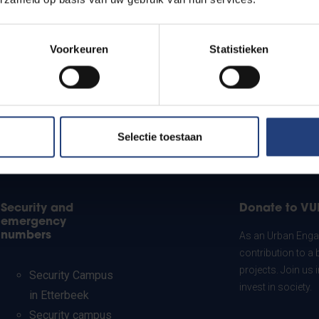
Voorkeuren
Statistieken
Selectie toestaan
Security and
Donate to VU
emergency
numbers
As an Urban Engag
contribution to a 
projects. Join us
Security Campus
invest in society.
in Etterbeek
Security campus