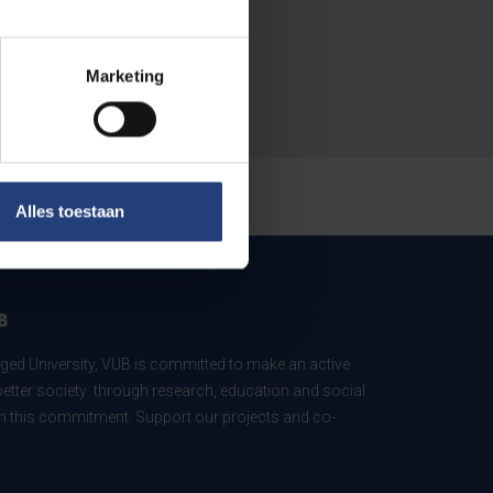
Marketing
Alles toestaan
B
ed University, VUB is committed to make an active
better society: through research, education and social
 in this commitment. Support our projects and co-