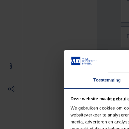
Toestemming
Deze website maakt gebruik
We gebruiken cookies om cont
websiteverkeer te analyseren
media, adverteren en analys
The f
verstrekt of die ze hebben v
E.g. 