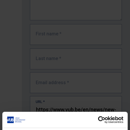
First name
*
Last name
*
Email address
*
URL
*
The full URL of the page where you encountered the error.
E.g. https://www.vub.be/nl/studeren-aan-de-vub/alle-