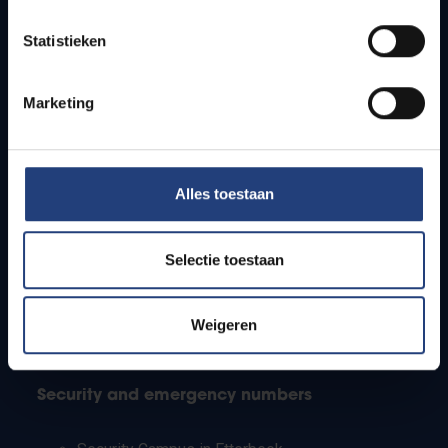
Timetables
Statistieken
How to get to the VUB campuses
Research groups
Campus facilities
Marketing
Info for
Alles toestaan
Press
Students
Staff
Selectie toestaan
PhD students
Teachers and secondary schools
Working students
Weigeren
International students
Security and emergency numbers