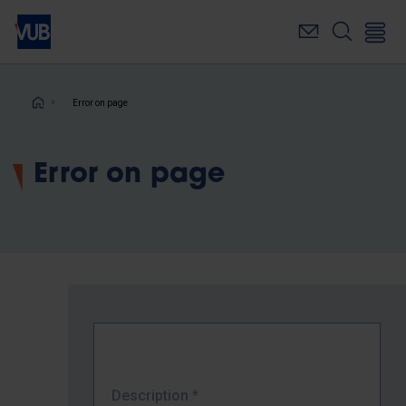
Skip
to
main
content
Breadcrumb
Error on page
Error on page
Description
*