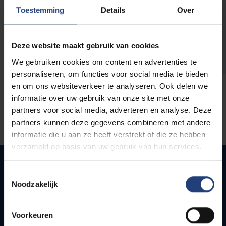
opleidingen
Toestemming
Details
Over
Deze website maakt gebruik van cookies
We gebruiken cookies om content en advertenties te
personaliseren, om functies voor social media te bieden
en om ons websiteverkeer te analyseren. Ook delen we
informatie over uw gebruik van onze site met onze
partners voor social media, adverteren en analyse. Deze
partners kunnen deze gegevens combineren met andere
informatie die u aan ze heeft verstrekt of die ze hebben
verzameld op basis van uw gebruik van hun services.
Toestemmingsselectie
Noodzakelijk
Quick links
Webmail
Voorkeuren
Jobs