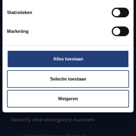
Timetables
Statistieken
How to get to the VUB campuses
Research groups
Campus facilities
Marketing
Info for
Alles toestaan
Press
Students
Staff
Selectie toestaan
PhD students
Teachers and secondary schools
Working students
Weigeren
International students
Security and emergency numbers