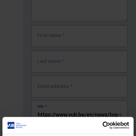
First name
*
Last name
*
Email address
*
URL
*
The full URL of the page where you encountered the error.
E.g. https://www.vub.be/nl/studeren-aan-de-vub/alle-