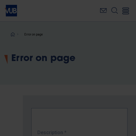
Skip
to
main
content
Breadcrumb
Error on page
Error on page
Description
*