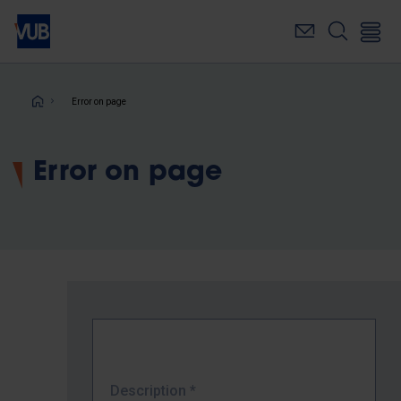
Skip
to
main
content
Breadcrumb
Error on page
Error on page
Description
*