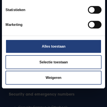
Timetables
Statistieken
How to get to the VUB campuses
Research groups
Campus facilities
Marketing
Info for
Alles toestaan
Press
Students
Staff
Selectie toestaan
PhD students
Teachers and secondary schools
Working students
Weigeren
International students
Security and emergency numbers