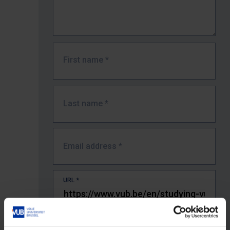
First name
*
Last name
*
Email address
*
URL
*
The full URL of the page where you encountered the error.
E.g. https://www.vub.be/nl/studeren-aan-de-vub/alle-