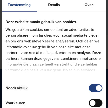
opleidingen
Toestemming
Details
Over
Deze website maakt gebruik van cookies
We gebruiken cookies om content en advertenties te
personaliseren, om functies voor social media te bieden
en om ons websiteverkeer te analyseren. Ook delen we
informatie over uw gebruik van onze site met onze
partners voor social media, adverteren en analyse. Deze
partners kunnen deze gegevens combineren met andere
informatie die u aan ze heeft verstrekt of die ze hebben
verzameld op basis van uw gebruik van hun services.
Toestemmingsselectie
Noodzakelijk
Quick links
Webmail
Voorkeuren
Jobs