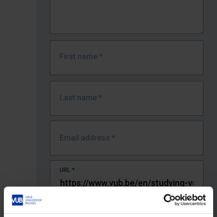
First name
*
Last name
*
Email address
*
URL
*
The full URL of the page where you encountered the error.
E.g. https://www.vub.be/nl/studeren-aan-de-vub/alle-