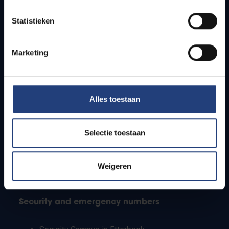
Timetables
Statistieken
How to get to the VUB campuses
Research groups
Campus facilities
Marketing
Info for
Alles toestaan
Press
Students
Staff
Selectie toestaan
PhD students
Teachers and secondary schools
Working students
Weigeren
International students
Security and emergency numbers