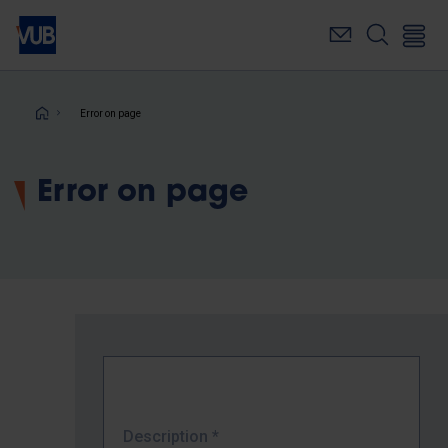
Skip
to
main
content
Breadcrumb
Error on page
Error on page
Description
*