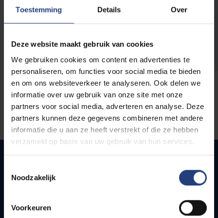
opleidingen
Toestemming
Details
Over
Deze website maakt gebruik van cookies
We gebruiken cookies om content en advertenties te
personaliseren, om functies voor social media te bieden
en om ons websiteverkeer te analyseren. Ook delen we
informatie over uw gebruik van onze site met onze
partners voor social media, adverteren en analyse. Deze
partners kunnen deze gegevens combineren met andere
informatie die u aan ze heeft verstrekt of die ze hebben
verzameld op basis van uw gebruik van hun services.
Toestemmingsselectie
Noodzakelijk
Quick links
Webmail
Voorkeuren
Jobs