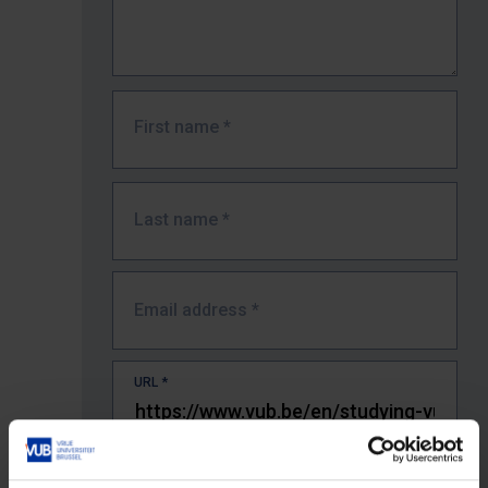
First name
*
Last name
*
Email address
*
URL
*
The full URL of the page where you encountered the error.
E.g. https://www.vub.be/nl/studeren-aan-de-vub/alle-