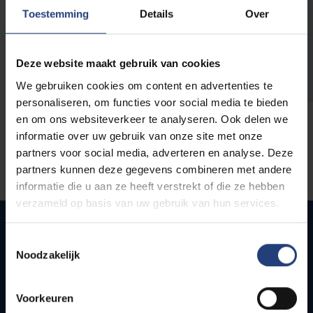
opleidingen
Toestemming
Details
Over
Deze website maakt gebruik van cookies
We gebruiken cookies om content en advertenties te
personaliseren, om functies voor social media te bieden
en om ons websiteverkeer te analyseren. Ook delen we
informatie over uw gebruik van onze site met onze
partners voor social media, adverteren en analyse. Deze
partners kunnen deze gegevens combineren met andere
informatie die u aan ze heeft verstrekt of die ze hebben
verzameld op basis van uw gebruik van hun services.
Toestemmingsselectie
Noodzakelijk
Quick links
Webmail
Voorkeuren
Jobs