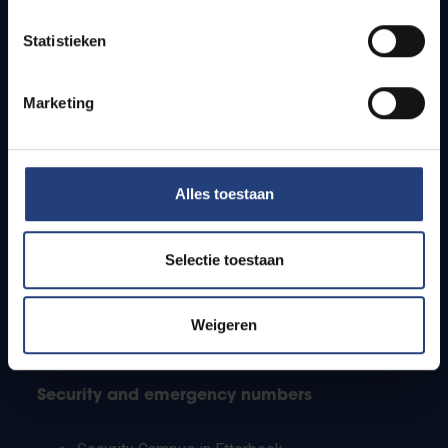
Timetables
Statistieken
How to get to the VUB campuses
Research groups
Campus facilities
Marketing
Info for
Alles toestaan
Press
Students
Staff
Selectie toestaan
PhD students
Teachers and secondary schools
Working students
Weigeren
International students
Security and emergency numbers