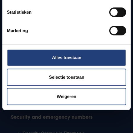
Timetables
Statistieken
How to get to the VUB campuses
Research groups
Campus facilities
Marketing
Info for
Alles toestaan
Press
Students
Staff
Selectie toestaan
PhD students
Teachers and secondary schools
Working students
Weigeren
International students
Security and emergency numbers