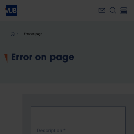
Skip
to
main
content
Breadcrumb
Error on page
Error on page
Description
*