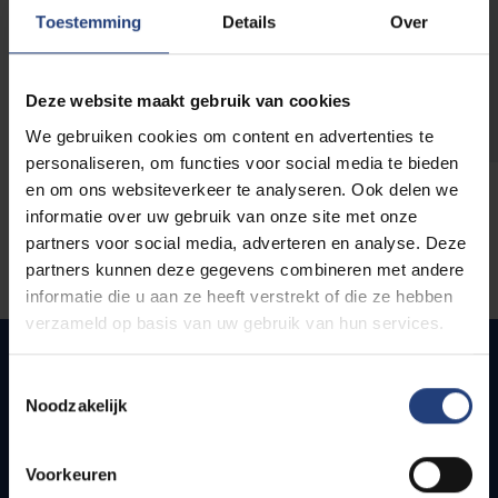
opleidingen
Toestemming
Details
Over
Deze website maakt gebruik van cookies
We gebruiken cookies om content en advertenties te
personaliseren, om functies voor social media te bieden
en om ons websiteverkeer te analyseren. Ook delen we
informatie over uw gebruik van onze site met onze
partners voor social media, adverteren en analyse. Deze
partners kunnen deze gegevens combineren met andere
informatie die u aan ze heeft verstrekt of die ze hebben
verzameld op basis van uw gebruik van hun services.
Toestemmingsselectie
Noodzakelijk
Quick links
Webmail
Voorkeuren
Jobs