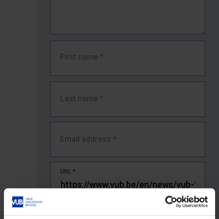
First name
*
Last name
*
Email address
*
URL
*
The full URL of the page where you encountered the error.
E.g. https://www.vub.be/nl/studeren-aan-de-vub/alle-