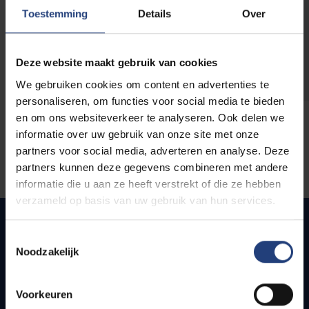
opleidingen
Toestemming
Details
Over
Deze website maakt gebruik van cookies
We gebruiken cookies om content en advertenties te
personaliseren, om functies voor social media te bieden
en om ons websiteverkeer te analyseren. Ook delen we
informatie over uw gebruik van onze site met onze
partners voor social media, adverteren en analyse. Deze
partners kunnen deze gegevens combineren met andere
informatie die u aan ze heeft verstrekt of die ze hebben
verzameld op basis van uw gebruik van hun services.
Toestemmingsselectie
Noodzakelijk
Quick links
Webmail
Voorkeuren
Jobs