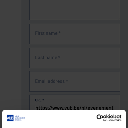
First name
*
Last name
*
Email address
*
URL
*
The full URL of the page where you encountered the error.
E.g. https://www.vub.be/nl/studeren-aan-de-vub/alle-