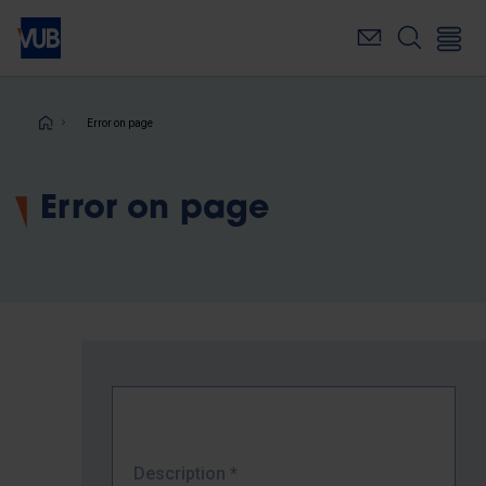
Skip
to
main
content
Breadcrumb
Error on page
Error on page
Description
*