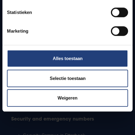
Timetables
Statistieken
How to get to the VUB campuses
Research groups
Campus facilities
Marketing
Info for
Alles toestaan
Press
Students
Staff
Selectie toestaan
PhD students
Teachers and secondary schools
Working students
Weigeren
International students
Security and emergency numbers