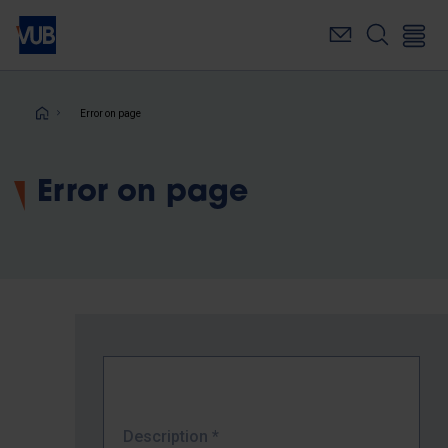
Skip
to
main
content
Breadcrumb
Error on page
Error on page
Description
*