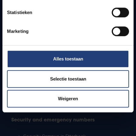
Timetables
Statistieken
How to get to the VUB campuses
Research groups
Campus facilities
Marketing
Info for
Alles toestaan
Press
Students
Staff
Selectie toestaan
PhD students
Teachers and secondary schools
Working students
Weigeren
International students
Security and emergency numbers