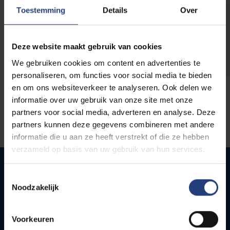
opleidingen
Toestemming
Details
Over
Deze website maakt gebruik van cookies
We gebruiken cookies om content en advertenties te
personaliseren, om functies voor social media te bieden
en om ons websiteverkeer te analyseren. Ook delen we
informatie over uw gebruik van onze site met onze
partners voor social media, adverteren en analyse. Deze
partners kunnen deze gegevens combineren met andere
informatie die u aan ze heeft verstrekt of die ze hebben
verzameld op basis van uw gebruik van hun services.
Toestemmingsselectie
Noodzakelijk
Quick links
Webmail
Voorkeuren
Jobs