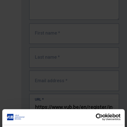
First name
*
Last name
*
Email address
*
URL
*
The full URL of the page where you encountered the error.
E.g. https://www.vub.be/nl/studeren-aan-de-vub/alle-