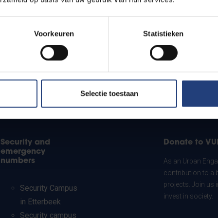
Voorkeuren
Statistieken
Selectie toestaan
Security and
Donate to VU
emergency
numbers
As an Urban Engag
contribution to a 
projects. Join us
Security Campus
invest in society.
in Etterbeek
Security campus