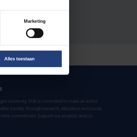
Marketing
Alles toestaan
B
ed University, VUB is committed to make an active
better society: through research, education and social
 in this commitment. Support our projects and co-