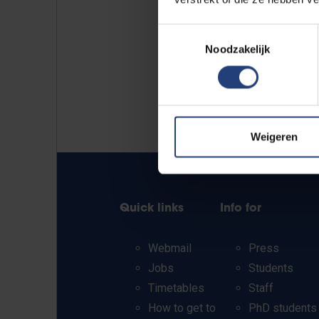
Toestemmingsselectie
Noodzakelijk
Weigeren
Quick links
Info for
Webmail
Press
Jobs
Students
Timetables
Staff
How to get to
PhD students