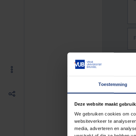
Toestemming
Deze website maakt gebruik
We gebruiken cookies om cont
websiteverkeer te analyseren
media, adverteren en analys
The f
verstrekt of die ze hebben v
E.g. 