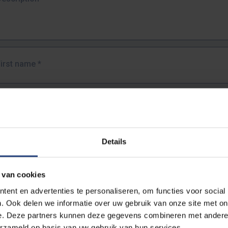
First name
*
Last name
*
Details
Email address
*
 van cookies
URL
*
ent en advertenties te personaliseren, om functies voor social
. Ook delen we informatie over uw gebruik van onze site met on
e. Deze partners kunnen deze gegevens combineren met andere i
ull URL of the page where you encountered the error.
erzameld op basis van uw gebruik van hun services.
https://www.vub.be/nl/studeren-aan-de-vub/alle-opleidingen