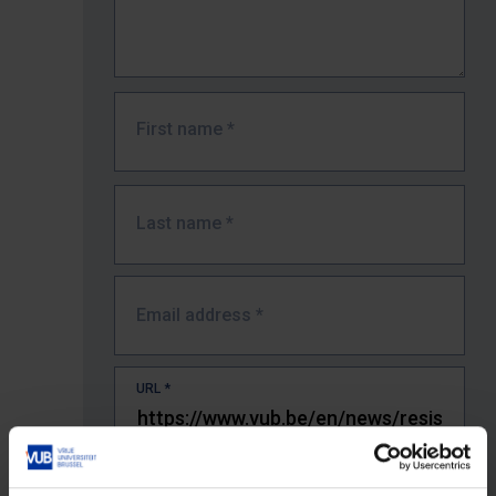
First name
*
Last name
*
Email address
*
URL
*
The full URL of the page where you encountered the error.
E.g. https://www.vub.be/nl/studeren-aan-de-vub/alle-