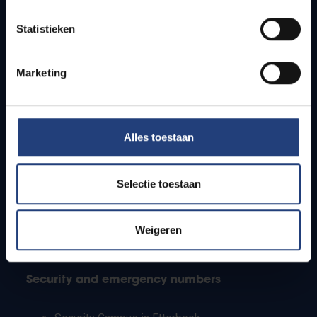
Timetables
Statistieken
How to get to the VUB campuses
Research groups
Campus facilities
Marketing
Info for
Alles toestaan
Press
Students
Staff
Selectie toestaan
PhD students
Teachers and secondary schools
Working students
Weigeren
International students
Security and emergency numbers