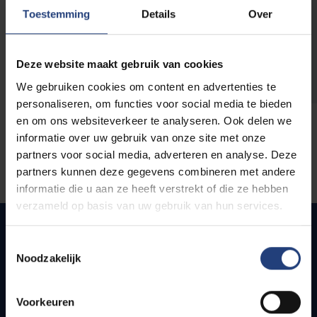
opleidingen
Toestemming
Details
Over
Deze website maakt gebruik van cookies
We gebruiken cookies om content en advertenties te
personaliseren, om functies voor social media te bieden
en om ons websiteverkeer te analyseren. Ook delen we
informatie over uw gebruik van onze site met onze
partners voor social media, adverteren en analyse. Deze
partners kunnen deze gegevens combineren met andere
informatie die u aan ze heeft verstrekt of die ze hebben
verzameld op basis van uw gebruik van hun services.
Toestemmingsselectie
Noodzakelijk
Quick links
Webmail
Voorkeuren
Jobs