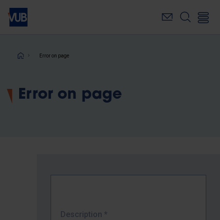
Skip
to
main
content
Breadcrumb
Error on page
Error on page
Description
*