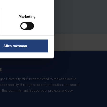
Marketing
Alles toestaan
B
ed University, VUB is committed to make an active
better society: through research, education and social
 in this commitment. Support our projects and co-