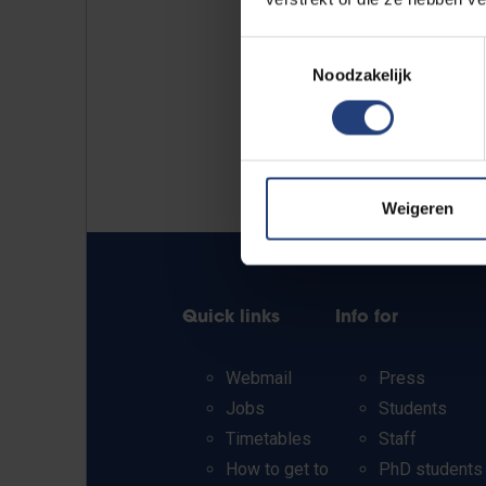
Toestemmingsselectie
Noodzakelijk
Weigeren
Quick links
Info for
Webmail
Press
Jobs
Students
Timetables
Staff
How to get to
PhD students