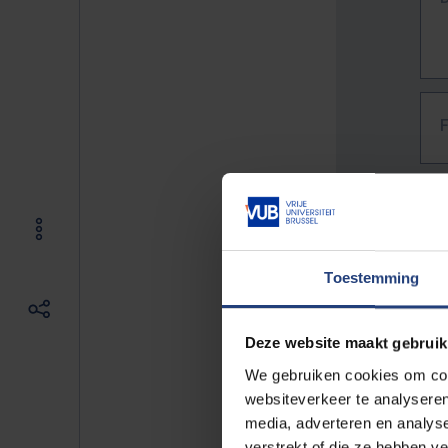
Toestemming
Deze website maakt gebruik
We gebruiken cookies om cont
websiteverkeer te analyseren
media, adverteren en analys
The f
verstrekt of die ze hebben v
E.g. 