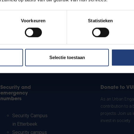
Voorkeuren
Statistieken
Selectie toestaan
Security and
Donate to VU
emergency
numbers
As an Urban Engag
contribution to a 
projects. Join us
Security Campus
invest in society.
in Etterbeek
Security campus