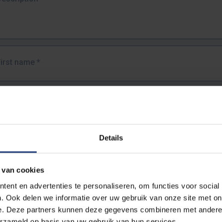
First name
*
Last name
*
Details
Email address
*
 van cookies
URL
*
ent en advertenties te personaliseren, om functies voor social
. Ook delen we informatie over uw gebruik van onze site met on
e. Deze partners kunnen deze gegevens combineren met andere i
ull URL of the page where you encountered the error.
erzameld op basis van uw gebruik van hun services.
https://www.vub.be/nl/studeren-aan-de-vub/alle-opleidingen