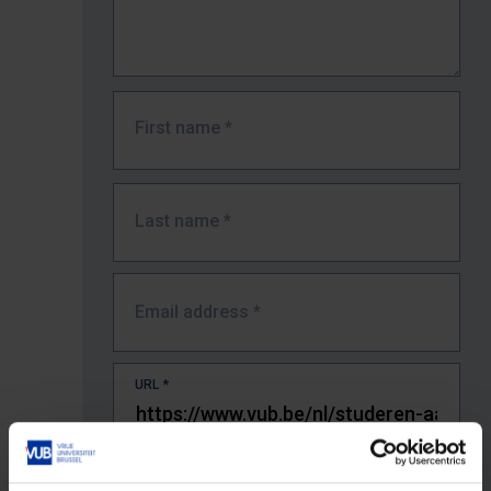
First name
*
Last name
*
Email address
*
URL
*
The full URL of the page where you encountered the error.
E.g. https://www.vub.be/nl/studeren-aan-de-vub/alle-