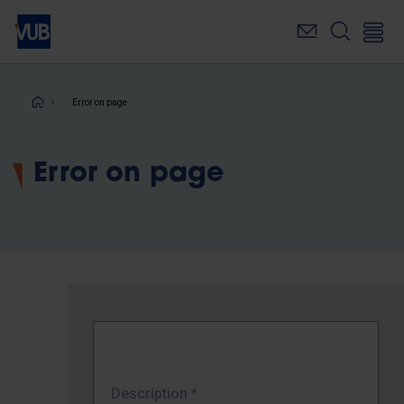
Skip
to
main
content
Breadcrumb
Error on page
Error on page
Description
*