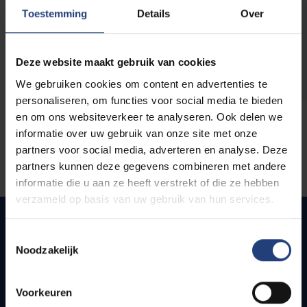
opleidingen
Toestemming
Details
Over
Deze website maakt gebruik van cookies
We gebruiken cookies om content en advertenties te
personaliseren, om functies voor social media te bieden
en om ons websiteverkeer te analyseren. Ook delen we
informatie over uw gebruik van onze site met onze
partners voor social media, adverteren en analyse. Deze
partners kunnen deze gegevens combineren met andere
informatie die u aan ze heeft verstrekt of die ze hebben
verzameld op basis van uw gebruik van hun services.
Toestemmingsselectie
Noodzakelijk
Quick links
Webmail
Voorkeuren
Jobs