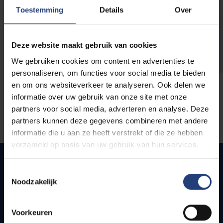
opleidingen
Toestemming
Details
Over
Deze website maakt gebruik van cookies
We gebruiken cookies om content en advertenties te
personaliseren, om functies voor social media te bieden
en om ons websiteverkeer te analyseren. Ook delen we
informatie over uw gebruik van onze site met onze
partners voor social media, adverteren en analyse. Deze
partners kunnen deze gegevens combineren met andere
informatie die u aan ze heeft verstrekt of die ze hebben
verzameld op basis van uw gebruik van hun services.
Toestemmingsselectie
Noodzakelijk
Quick links
Webmail
Voorkeuren
Jobs