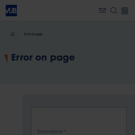
Skip
to
main
content
Breadcrumb
Error on page
Error on page
Description
*