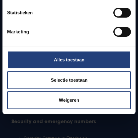
Timetables
Statistieken
How to get to the VUB campuses
Research groups
Campus facilities
Marketing
Info for
Alles toestaan
Press
Students
Staff
Selectie toestaan
PhD students
Teachers and secondary schools
Working students
Weigeren
International students
Security and emergency numbers