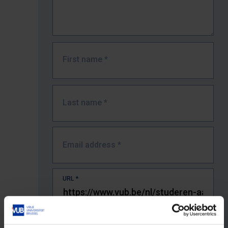
First name
*
Last name
*
Email address
*
URL
*
The full URL of the page where you encountered the error.
E.g. https://www.vub.be/nl/studeren-aan-de-vub/alle-