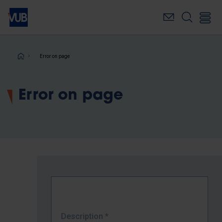
Skip
to
main
content
Breadcrumb
Error on page
Error on page
Description
*