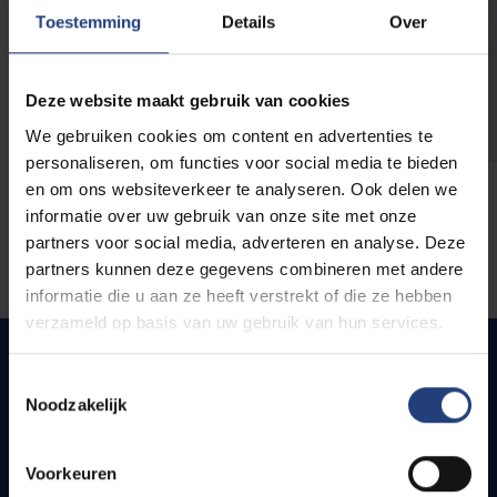
opleidingen
Toestemming
Details
Over
Deze website maakt gebruik van cookies
We gebruiken cookies om content en advertenties te
personaliseren, om functies voor social media te bieden
en om ons websiteverkeer te analyseren. Ook delen we
informatie over uw gebruik van onze site met onze
partners voor social media, adverteren en analyse. Deze
partners kunnen deze gegevens combineren met andere
informatie die u aan ze heeft verstrekt of die ze hebben
verzameld op basis van uw gebruik van hun services.
Toestemmingsselectie
Noodzakelijk
Quick links
Webmail
Voorkeuren
Jobs