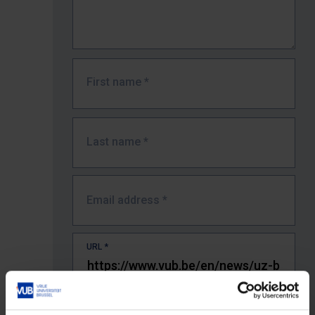
First name
*
Last name
*
Email address
*
URL
*
The full URL of the page where you encountered the error.
E.g. https://www.vub.be/nl/studeren-aan-de-vub/alle-