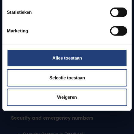
Timetables
Statistieken
How to get to the VUB campuses
Research groups
Campus facilities
Marketing
Info for
Alles toestaan
Press
Students
Staff
Selectie toestaan
PhD students
Teachers and secondary schools
Working students
Weigeren
International students
Security and emergency numbers