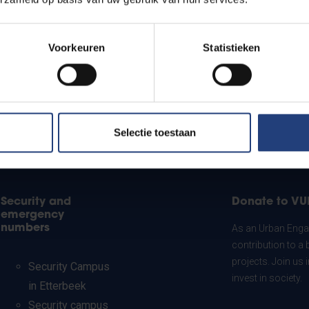
Voorkeuren
Statistieken
Selectie toestaan
Security and
Donate to VU
emergency
numbers
As an Urban Engag
contribution to a 
projects. Join us
Security Campus
invest in society.
in Etterbeek
Security campus