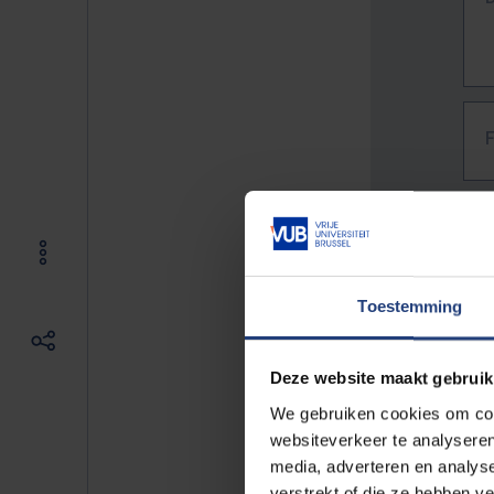
Toestemming
Deze website maakt gebruik
We gebruiken cookies om cont
websiteverkeer te analyseren
media, adverteren en analys
The f
verstrekt of die ze hebben v
E.g. 