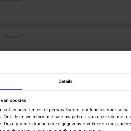
First name
*
Last name
*
Details
Email address
*
 van cookies
URL
*
ent en advertenties te personaliseren, om functies voor social
. Ook delen we informatie over uw gebruik van onze site met on
e. Deze partners kunnen deze gegevens combineren met andere i
ull URL of the page where you encountered the error.
erzameld op basis van uw gebruik van hun services.
https://www.vub.be/nl/studeren-aan-de-vub/alle-opleidingen