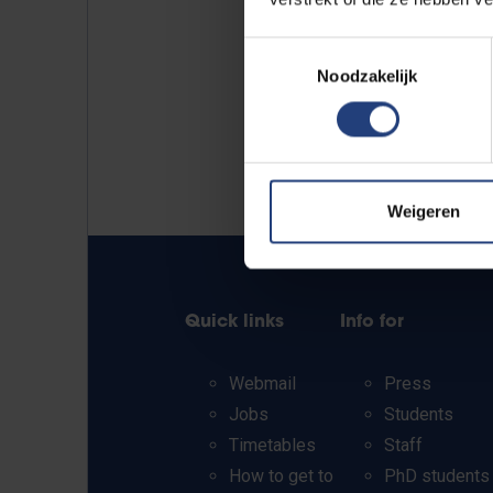
Toestemmingsselectie
Noodzakelijk
Weigeren
Quick links
Info for
Webmail
Press
Jobs
Students
Timetables
Staff
How to get to
PhD students