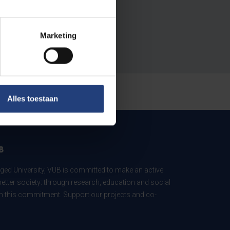
Marketing
Alles toestaan
B
ed University, VUB is committed to make an active
better society: through research, education and social
 in this commitment. Support our projects and co-