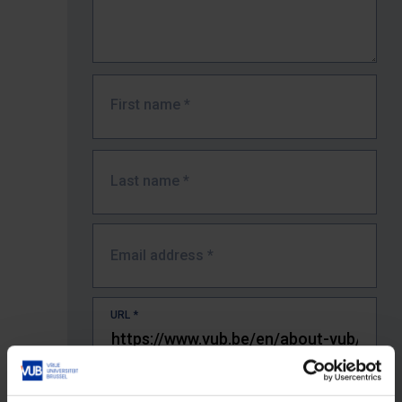
First name
*
Last name
*
Email address
*
URL
*
The full URL of the page where you encountered the error.
E.g. https://www.vub.be/nl/studeren-aan-de-vub/alle-