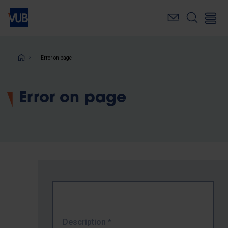
Skip
to
main
content
Breadcrumb
Error on page
Error on page
Description
*