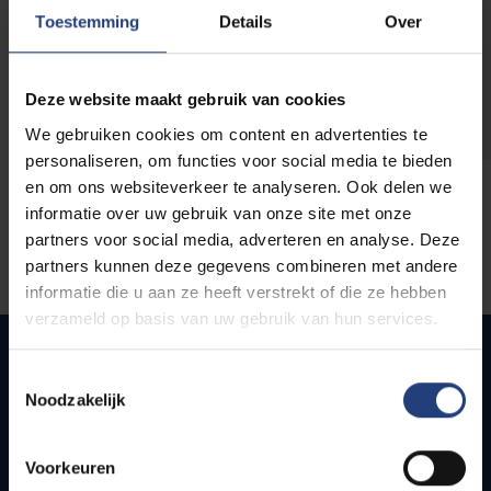
opleidingen
Toestemming
Details
Over
Deze website maakt gebruik van cookies
We gebruiken cookies om content en advertenties te
personaliseren, om functies voor social media te bieden
en om ons websiteverkeer te analyseren. Ook delen we
informatie over uw gebruik van onze site met onze
partners voor social media, adverteren en analyse. Deze
partners kunnen deze gegevens combineren met andere
informatie die u aan ze heeft verstrekt of die ze hebben
verzameld op basis van uw gebruik van hun services.
Toestemmingsselectie
Noodzakelijk
Quick links
Webmail
Voorkeuren
Jobs