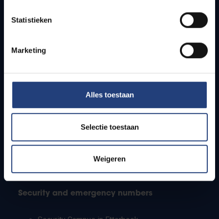
Timetables
Statistieken
How to get to the VUB campuses
Research groups
Campus facilities
Marketing
Info for
Alles toestaan
Press
Students
Staff
Selectie toestaan
PhD students
Teachers and secondary schools
Working students
Weigeren
International students
Security and emergency numbers