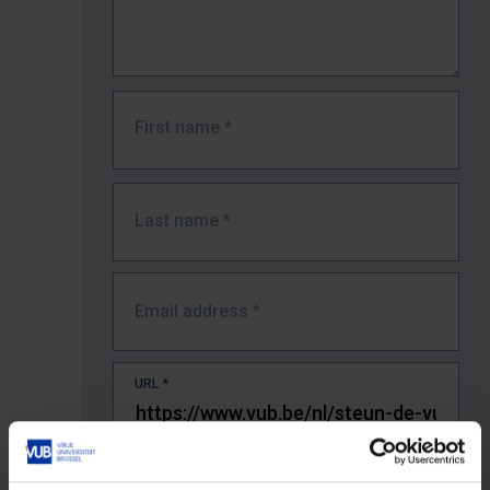
First name
*
Last name
*
Email address
*
URL
*
The full URL of the page where you encountered the error.
E.g. https://www.vub.be/nl/studeren-aan-de-vub/alle-