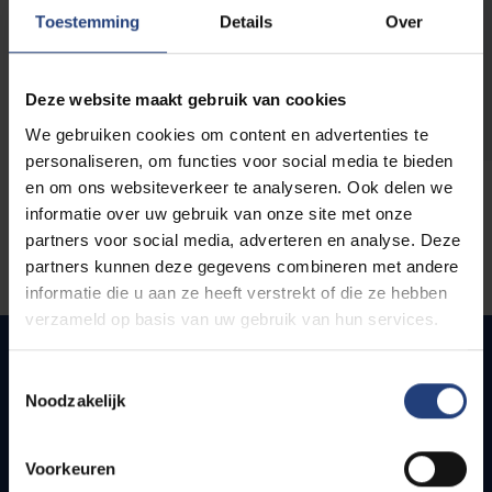
opleidingen
Toestemming
Details
Over
Deze website maakt gebruik van cookies
We gebruiken cookies om content en advertenties te
personaliseren, om functies voor social media te bieden
en om ons websiteverkeer te analyseren. Ook delen we
informatie over uw gebruik van onze site met onze
partners voor social media, adverteren en analyse. Deze
partners kunnen deze gegevens combineren met andere
informatie die u aan ze heeft verstrekt of die ze hebben
verzameld op basis van uw gebruik van hun services.
Toestemmingsselectie
Noodzakelijk
Quick links
Webmail
Voorkeuren
Jobs