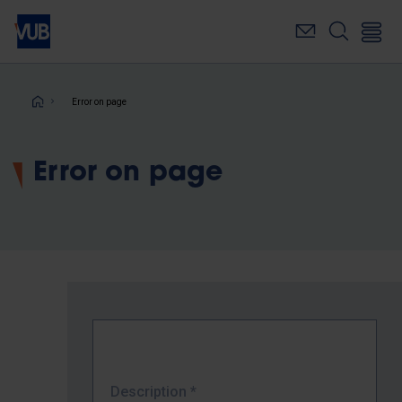
Skip
to
main
content
Breadcrumb
Error on page
Error on page
Description
*