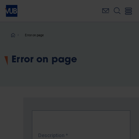
Skip
to
main
content
Breadcrumb
Error on page
Error on page
Description
*