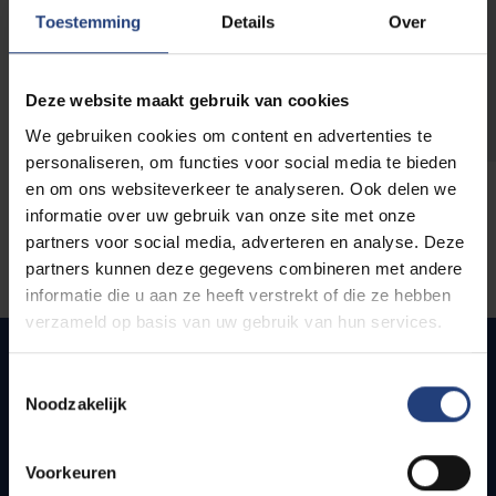
opleidingen
Toestemming
Details
Over
Deze website maakt gebruik van cookies
We gebruiken cookies om content en advertenties te
personaliseren, om functies voor social media te bieden
en om ons websiteverkeer te analyseren. Ook delen we
informatie over uw gebruik van onze site met onze
partners voor social media, adverteren en analyse. Deze
partners kunnen deze gegevens combineren met andere
informatie die u aan ze heeft verstrekt of die ze hebben
verzameld op basis van uw gebruik van hun services.
Toestemmingsselectie
Noodzakelijk
Quick links
Webmail
Voorkeuren
Jobs