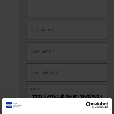
First name
*
Last name
*
Email address
*
URL
*
The full URL of the page where you encountered the error.
E.g. https://www.vub.be/nl/studeren-aan-de-vub/alle-