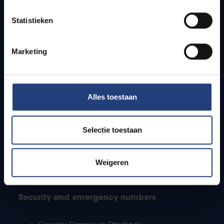
Timetables
Statistieken
How to get to the VUB campuses
Research groups
Campus facilities
Marketing
Info for
Alles toestaan
Press
Students
Staff
Selectie toestaan
PhD students
Teachers and secondary schools
Working students
Weigeren
International students
Security and emergency numbers