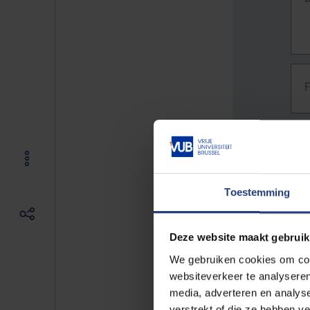
Toestemming
Deze website maakt gebruik
We gebruiken cookies om cont
websiteverkeer te analyseren
media, adverteren en analys
The f
verstrekt of die ze hebben v
E.g. 