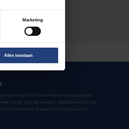
Marketing
Alles toestaan
B
ed University, VUB is committed to make an active
better society: through research, education and social
 in this commitment. Support our projects and co-