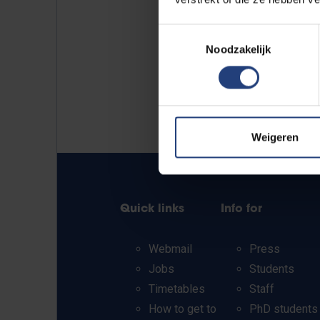
Toestemmingsselectie
Noodzakelijk
Weigeren
Quick links
Info for
Webmail
Press
Jobs
Students
Timetables
Staff
How to get to
PhD students