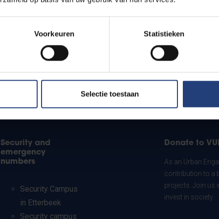
Voorkeuren
Statistieken
Selectie toestaan
Security and
Donate to VU
emergency
numbers
As an Urban Engag
contribution to a 
projects. Join us
Security Campus
invest in society.
in Etterbeek
Security campus