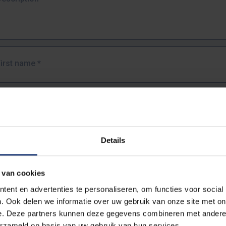
First name
*
Last name
*
Details
Email address
*
 van cookies
URL
*
ent en advertenties te personaliseren, om functies voor social
. Ook delen we informatie over uw gebruik van onze site met on
e. Deze partners kunnen deze gegevens combineren met andere i
ull URL of the page where you encountered the error.
erzameld op basis van uw gebruik van hun services.
https://www.vub.be/nl/studeren-aan-de-vub/alle-opleidingen