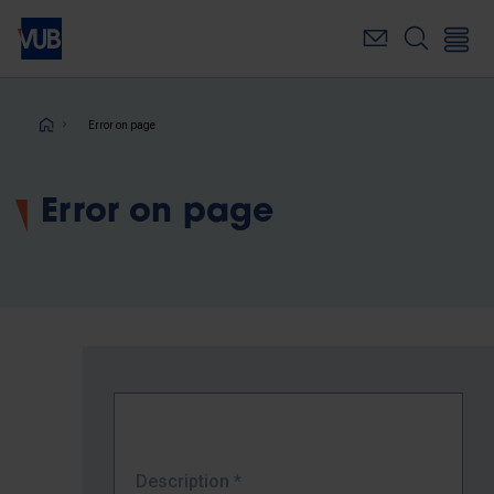
Skip
to
main
content
Breadcrumb
Error on page
Error on page
Description
*