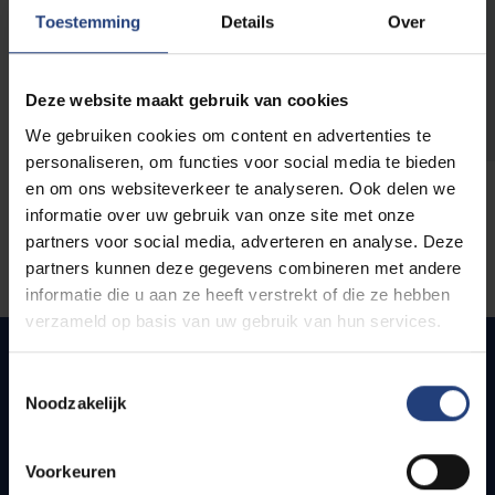
opleidingen
Toestemming
Details
Over
Deze website maakt gebruik van cookies
We gebruiken cookies om content en advertenties te
personaliseren, om functies voor social media te bieden
en om ons websiteverkeer te analyseren. Ook delen we
informatie over uw gebruik van onze site met onze
partners voor social media, adverteren en analyse. Deze
partners kunnen deze gegevens combineren met andere
informatie die u aan ze heeft verstrekt of die ze hebben
verzameld op basis van uw gebruik van hun services.
Toestemmingsselectie
Noodzakelijk
Quick links
Webmail
Voorkeuren
Jobs