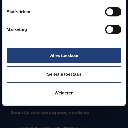
Timetables
Statistieken
How to get to the VUB campuses
Research groups
Campus facilities
Marketing
Info for
Alles toestaan
Press
Students
Staff
Selectie toestaan
PhD students
Teachers and secondary schools
Working students
Weigeren
International students
Security and emergency numbers