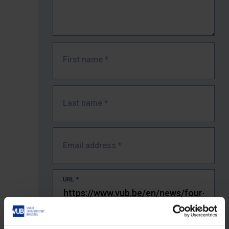
First name
*
Last name
*
Email address
*
URL
*
The full URL of the page where you encountered the error.
E.g. https://www.vub.be/nl/studeren-aan-de-vub/alle-