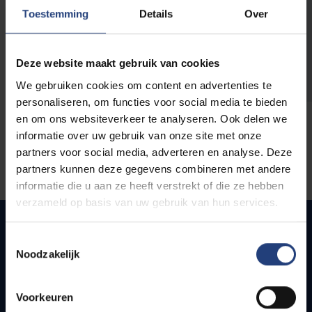
opleidingen
Toestemming
Details
Over
Deze website maakt gebruik van cookies
We gebruiken cookies om content en advertenties te
personaliseren, om functies voor social media te bieden
en om ons websiteverkeer te analyseren. Ook delen we
informatie over uw gebruik van onze site met onze
partners voor social media, adverteren en analyse. Deze
partners kunnen deze gegevens combineren met andere
informatie die u aan ze heeft verstrekt of die ze hebben
verzameld op basis van uw gebruik van hun services.
Toestemmingsselectie
Noodzakelijk
Quick links
Webmail
Voorkeuren
Jobs