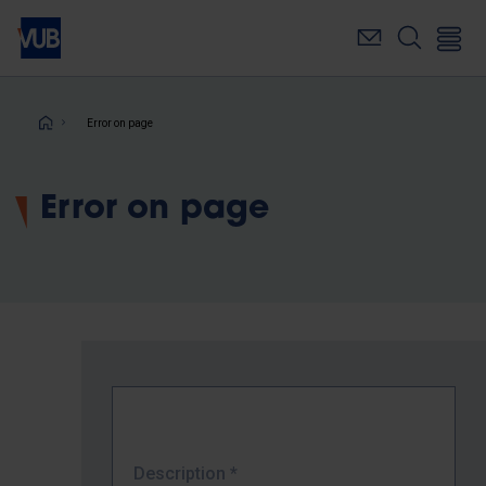
Skip
to
main
content
Breadcrumb
Error on page
Error on page
Description
*