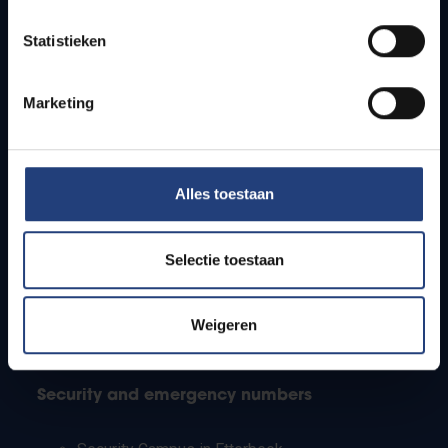
Timetables
Statistieken
How to get to the VUB campuses
Research groups
Campus facilities
Marketing
Info for
Alles toestaan
Press
Students
Staff
Selectie toestaan
PhD students
Teachers and secondary schools
Working students
Weigeren
International students
Security and emergency numbers