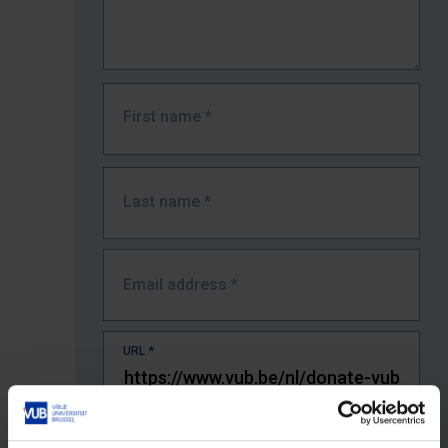
First name
*
Last name
*
Email address
*
URL
*
The full URL of the page where you encountered the error.
E.g. https://www.vub.be/nl/studeren-aan-de-vub/alle-