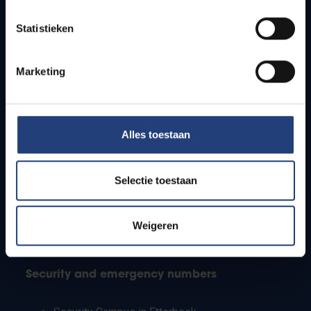
Timetables
Statistieken
How to get to the VUB campuses
Research groups
Campus facilities
Marketing
Info for
Alles toestaan
Press
Students
Staff
Selectie toestaan
PhD students
Teachers and secondary schools
Working students
Weigeren
International students
Security and emergency numbers