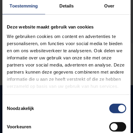
opleidingen
Toestemming
Details
Over
Deze website maakt gebruik van cookies
We gebruiken cookies om content en advertenties te
personaliseren, om functies voor social media te bieden
en om ons websiteverkeer te analyseren. Ook delen we
informatie over uw gebruik van onze site met onze
partners voor social media, adverteren en analyse. Deze
partners kunnen deze gegevens combineren met andere
informatie die u aan ze heeft verstrekt of die ze hebben
verzameld op basis van uw gebruik van hun services.
Toestemmingsselectie
Noodzakelijk
Quick links
Webmail
Voorkeuren
Jobs