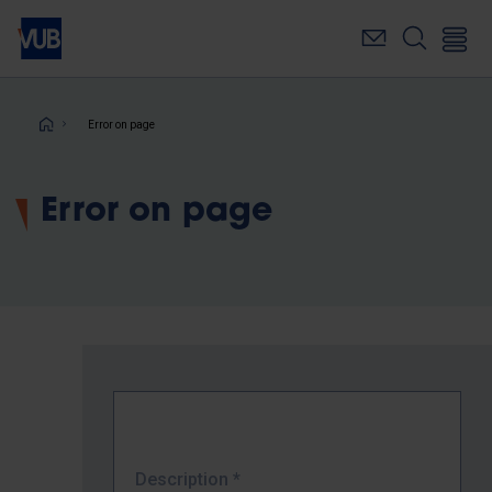
Skip
to
main
content
Breadcrumb
Error on page
Error on page
Description
*