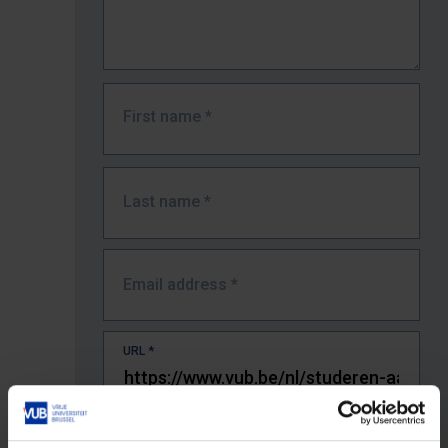
First name
*
Last name
*
Email address
*
URL
*
The full URL of the page where you encountered the error.
E.g. https://www.vub.be/nl/studeren-aan-de-vub/alle-