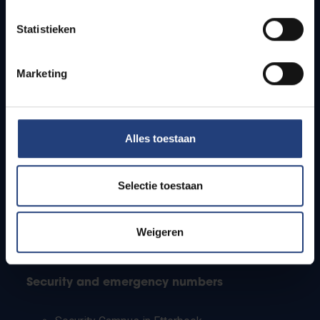
Timetables
Statistieken
How to get to the VUB campuses
Research groups
Campus facilities
Marketing
Info for
Alles toestaan
Press
Students
Staff
Selectie toestaan
PhD students
Teachers and secondary schools
Working students
Weigeren
International students
Security and emergency numbers