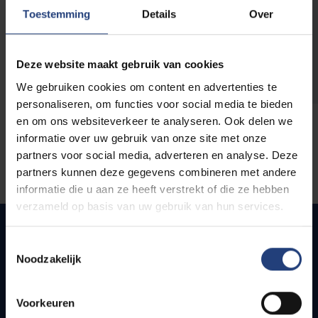
opleidingen
Toestemming
Details
Over
Deze website maakt gebruik van cookies
We gebruiken cookies om content en advertenties te
personaliseren, om functies voor social media te bieden
en om ons websiteverkeer te analyseren. Ook delen we
informatie over uw gebruik van onze site met onze
partners voor social media, adverteren en analyse. Deze
partners kunnen deze gegevens combineren met andere
informatie die u aan ze heeft verstrekt of die ze hebben
verzameld op basis van uw gebruik van hun services.
Toestemmingsselectie
Noodzakelijk
Quick links
Webmail
Voorkeuren
Jobs