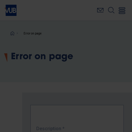
Skip
to
main
content
Breadcrumb
Error on page
Error on page
Description
*