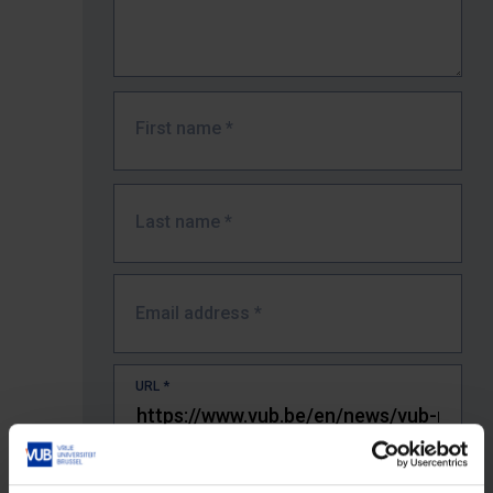
First name
*
Last name
*
Email address
*
URL
*
The full URL of the page where you encountered the error.
E.g. https://www.vub.be/nl/studeren-aan-de-vub/alle-