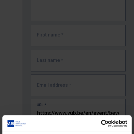
First name
*
Last name
*
Email address
*
URL
*
The full URL of the page where you encountered the error.
E.g. https://www.vub.be/nl/studeren-aan-de-vub/alle-