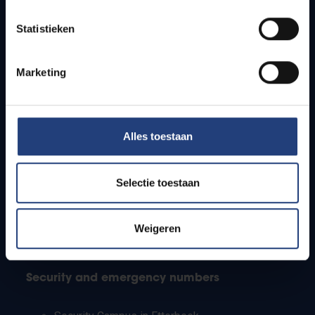
Timetables
Statistieken
How to get to the VUB campuses
Research groups
Campus facilities
Marketing
Info for
Alles toestaan
Press
Students
Staff
Selectie toestaan
PhD students
Teachers and secondary schools
Working students
Weigeren
International students
Security and emergency numbers