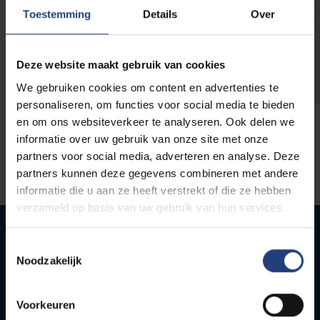
opleidingen
Toestemming
Details
Over
Deze website maakt gebruik van cookies
We gebruiken cookies om content en advertenties te
personaliseren, om functies voor social media te bieden
en om ons websiteverkeer te analyseren. Ook delen we
informatie over uw gebruik van onze site met onze
partners voor social media, adverteren en analyse. Deze
partners kunnen deze gegevens combineren met andere
informatie die u aan ze heeft verstrekt of die ze hebben
verzameld op basis van uw gebruik van hun services.
Toestemmingsselectie
Noodzakelijk
Quick links
Webmail
Voorkeuren
Jobs