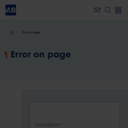
Skip
to
main
content
Breadcrumb
Error on page
Error on page
Description
*