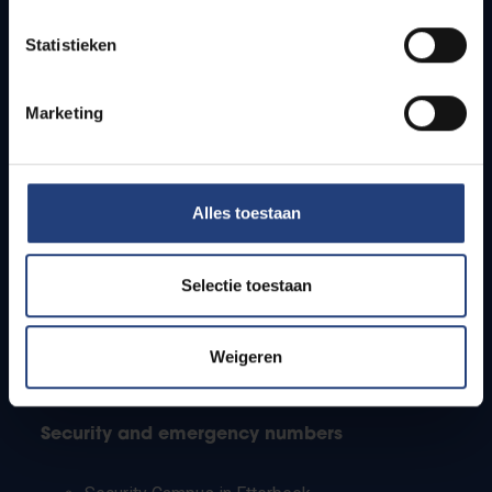
Timetables
Statistieken
How to get to the VUB campuses
Research groups
Campus facilities
Marketing
Info for
Alles toestaan
Press
Students
Staff
Selectie toestaan
PhD students
Teachers and secondary schools
Working students
Weigeren
International students
Security and emergency numbers