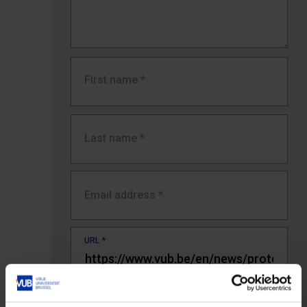
First name
*
Last name
*
Email address
*
URL
*
The full URL of the page where you encountered the error.
E.g. https://www.vub.be/nl/studeren-aan-de-vub/alle-