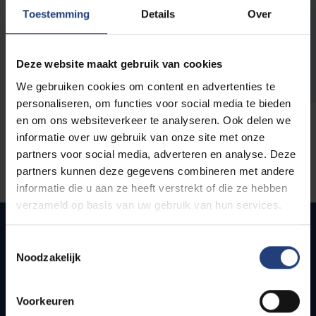
opleidingen
Toestemming
Details
Over
Deze website maakt gebruik van cookies
We gebruiken cookies om content en advertenties te
personaliseren, om functies voor social media te bieden
en om ons websiteverkeer te analyseren. Ook delen we
informatie over uw gebruik van onze site met onze
partners voor social media, adverteren en analyse. Deze
partners kunnen deze gegevens combineren met andere
informatie die u aan ze heeft verstrekt of die ze hebben
verzameld op basis van uw gebruik van hun services.
Toestemmingsselectie
Noodzakelijk
Quick links
Webmail
Voorkeuren
Jobs