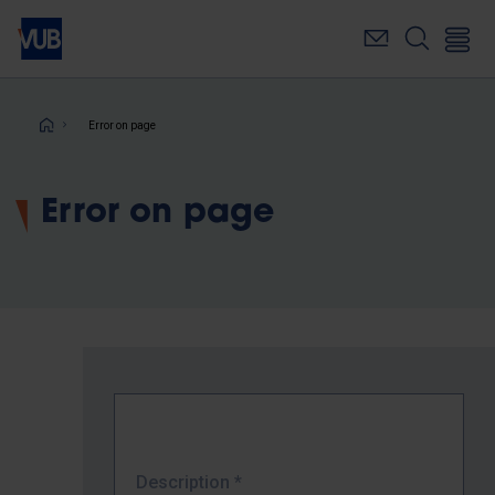
Skip
to
main
content
Breadcrumb
Error on page
Error on page
Description
*