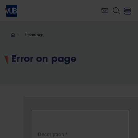
Skip
to
main
content
Breadcrumb
Error on page
Error on page
Description
*