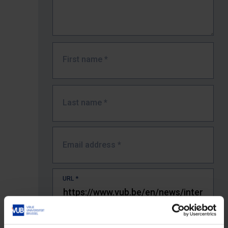
First name
*
Last name
*
Email address
*
URL
*
The full URL of the page where you encountered the error.
E.g. https://www.vub.be/nl/studeren-aan-de-vub/alle-