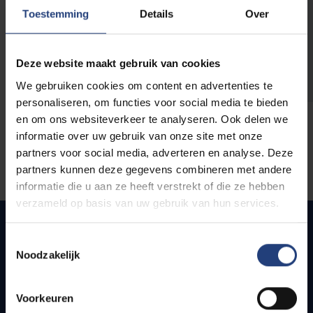
opleidingen
Toestemming
Details
Over
Deze website maakt gebruik van cookies
We gebruiken cookies om content en advertenties te
personaliseren, om functies voor social media te bieden
en om ons websiteverkeer te analyseren. Ook delen we
informatie over uw gebruik van onze site met onze
partners voor social media, adverteren en analyse. Deze
partners kunnen deze gegevens combineren met andere
informatie die u aan ze heeft verstrekt of die ze hebben
verzameld op basis van uw gebruik van hun services.
Toestemmingsselectie
Noodzakelijk
Quick links
Webmail
Voorkeuren
Jobs