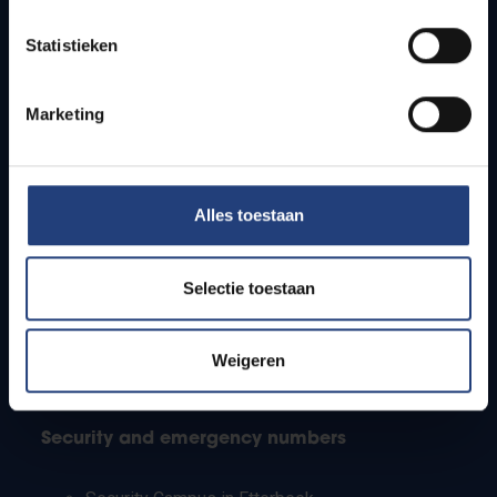
Timetables
Statistieken
How to get to the VUB campuses
Research groups
Campus facilities
Marketing
Info for
Alles toestaan
Press
Students
Staff
Selectie toestaan
PhD students
Teachers and secondary schools
Working students
Weigeren
International students
Security and emergency numbers