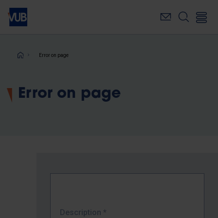
Skip
to
main
content
Breadcrumb
Error on page
Error on page
Description
*