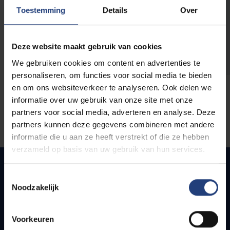
opleidingen
Toestemming
Details
Over
Deze website maakt gebruik van cookies
We gebruiken cookies om content en advertenties te
personaliseren, om functies voor social media te bieden
en om ons websiteverkeer te analyseren. Ook delen we
informatie over uw gebruik van onze site met onze
partners voor social media, adverteren en analyse. Deze
partners kunnen deze gegevens combineren met andere
informatie die u aan ze heeft verstrekt of die ze hebben
verzameld op basis van uw gebruik van hun services.
Toestemmingsselectie
Noodzakelijk
Quick links
Webmail
Voorkeuren
Jobs