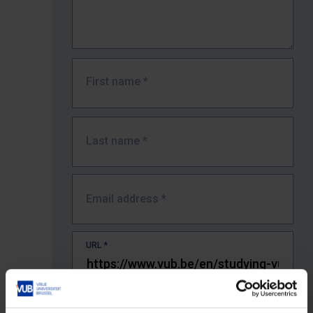
First name
*
Last name
*
Email address
*
URL
*
The full URL of the page where you encountered the error.
E.g. https://www.vub.be/nl/studeren-aan-de-vub/alle-