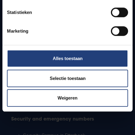
Timetables
Statistieken
How to get to the VUB campuses
Research groups
Campus facilities
Marketing
Info for
Alles toestaan
Press
Students
Staff
Selectie toestaan
PhD students
Teachers and secondary schools
Working students
Weigeren
International students
Security and emergency numbers