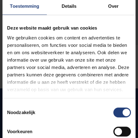
opleidingen
Toestemming
Details
Over
Deze website maakt gebruik van cookies
We gebruiken cookies om content en advertenties te
personaliseren, om functies voor social media te bieden
en om ons websiteverkeer te analyseren. Ook delen we
informatie over uw gebruik van onze site met onze
partners voor social media, adverteren en analyse. Deze
partners kunnen deze gegevens combineren met andere
informatie die u aan ze heeft verstrekt of die ze hebben
verzameld op basis van uw gebruik van hun services.
Toestemmingsselectie
Noodzakelijk
Quick links
Webmail
Voorkeuren
Jobs