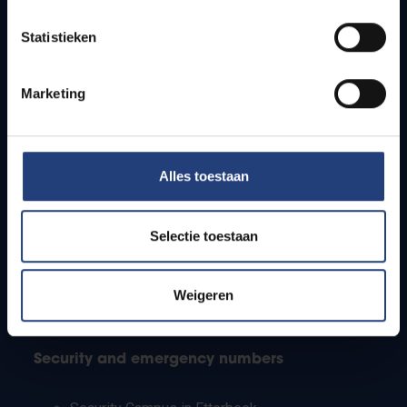
Timetables
Statistieken
How to get to the VUB campuses
Research groups
Campus facilities
Marketing
Info for
Alles toestaan
Press
Students
Staff
Selectie toestaan
PhD students
Teachers and secondary schools
Working students
Weigeren
International students
Security and emergency numbers