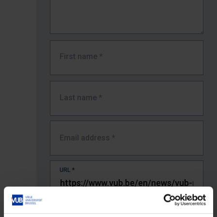
First name
*
Last name
*
Email address
*
URL
*
The full URL of the page where you encountered the error.
E.g. https://www.vub.be/nl/studeren-aan-de-vub/alle-