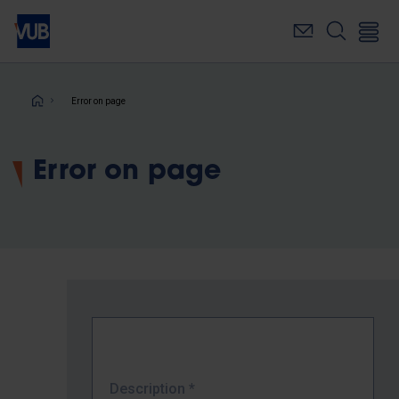
Skip
to
main
content
Breadcrumb
Error on page
Error on page
Description
*