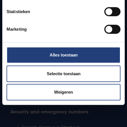
Timetables
Statistieken
How to get to the VUB campuses
Research groups
Campus facilities
Marketing
Info for
Alles toestaan
Press
Students
Staff
Selectie toestaan
PhD students
Teachers and secondary schools
Working students
Weigeren
International students
Security and emergency numbers