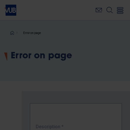
Skip
to
main
content
Breadcrumb
Error on page
Error on page
Description
*