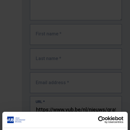
First name
*
Last name
*
Email address
*
URL
*
The full URL of the page where you encountered the error.
E.g. https://www.vub.be/nl/studeren-aan-de-vub/alle-