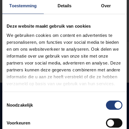
opleidingen
Toestemming
Details
Over
Deze website maakt gebruik van cookies
We gebruiken cookies om content en advertenties te
personaliseren, om functies voor social media te bieden
en om ons websiteverkeer te analyseren. Ook delen we
informatie over uw gebruik van onze site met onze
partners voor social media, adverteren en analyse. Deze
partners kunnen deze gegevens combineren met andere
informatie die u aan ze heeft verstrekt of die ze hebben
verzameld op basis van uw gebruik van hun services.
Toestemmingsselectie
Noodzakelijk
Quick links
Webmail
Voorkeuren
Jobs