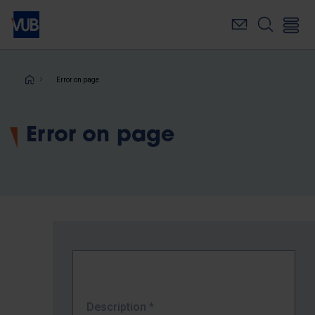
Skip
to
main
content
Breadcrumb
Error on page
Error on page
Description
*