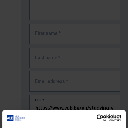
First name
*
Last name
*
Email address
*
URL
*
The full URL of the page where you encountered the error.
E.g. https://www.vub.be/nl/studeren-aan-de-vub/alle-