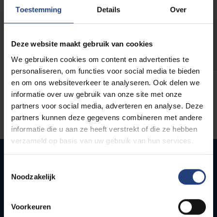
opleidingen
Toestemming
Details
Over
Deze website maakt gebruik van cookies
We gebruiken cookies om content en advertenties te
personaliseren, om functies voor social media te bieden
en om ons websiteverkeer te analyseren. Ook delen we
informatie over uw gebruik van onze site met onze
partners voor social media, adverteren en analyse. Deze
partners kunnen deze gegevens combineren met andere
informatie die u aan ze heeft verstrekt of die ze hebben
verzameld op basis van uw gebruik van hun services.
Toestemmingsselectie
Noodzakelijk
Quick links
Webmail
Voorkeuren
Jobs