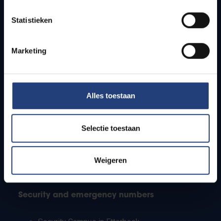
Timetables
Statistieken
How to get to the VUB campuses
Research groups
Campus facilities
Marketing
Info for
Alles toestaan
Press
Students
Staff
Selectie toestaan
PhD students
Teachers and secondary schools
Working students
Weigeren
International students
Security and emergency numbers