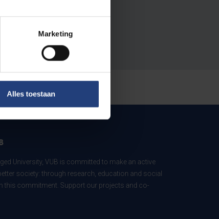
Marketing
Alles toestaan
B
ed University, VUB is committed to make an active
better society: through research, education and social
 in this commitment. Support our projects and co-