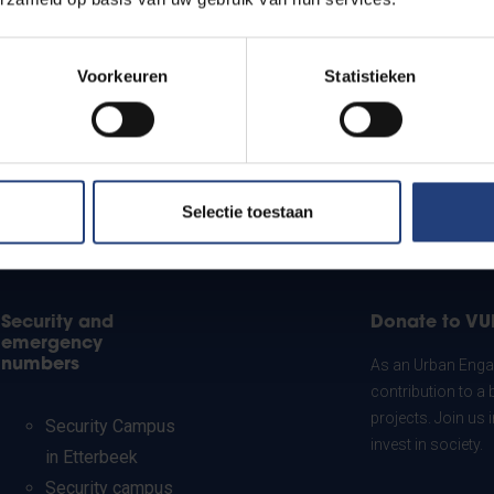
Voorkeuren
Statistieken
Selectie toestaan
Security and
Donate to VU
emergency
numbers
As an Urban Engag
contribution to a 
projects. Join us
Security Campus
invest in society.
in Etterbeek
Security campus