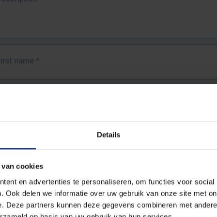
First name
*
Last name
*
Details
Email address
*
 van cookies
URL
*
ent en advertenties te personaliseren, om functies voor social
. Ook delen we informatie over uw gebruik van onze site met on
e. Deze partners kunnen deze gegevens combineren met andere i
ull URL of the page where you encountered the error.
erzameld op basis van uw gebruik van hun services.
https://www.vub.be/nl/studeren-aan-de-vub/alle-opleidingen