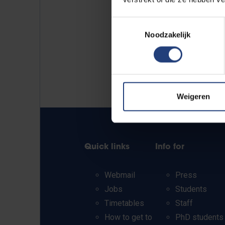
Toestemmingsselectie
Noodzakelijk
Weigeren
Quick links
Info for
Webmail
Press
Jobs
Students
Timetables
Staff
How to get to
PhD students