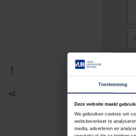
Toestemming
Deze website maakt gebruik
We gebruiken cookies om cont
websiteverkeer te analyseren
media, adverteren en analys
The f
verstrekt of die ze hebben v
E.g. 