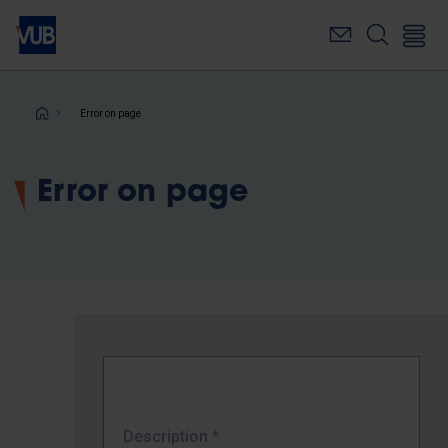
Skip
to
main
content
Breadcrumb
Error on page
Error on page
Description
*