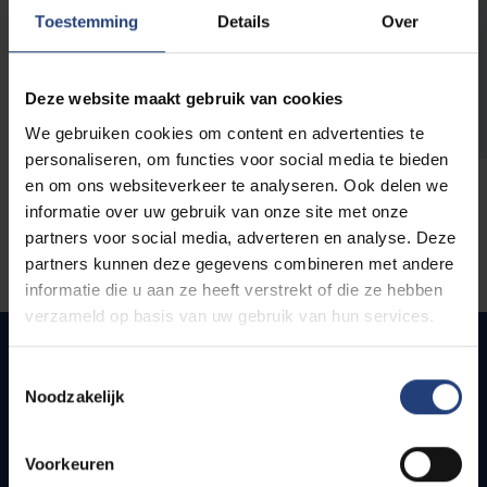
opleidingen
Toestemming
Details
Over
Deze website maakt gebruik van cookies
We gebruiken cookies om content en advertenties te
personaliseren, om functies voor social media te bieden
en om ons websiteverkeer te analyseren. Ook delen we
informatie over uw gebruik van onze site met onze
partners voor social media, adverteren en analyse. Deze
partners kunnen deze gegevens combineren met andere
informatie die u aan ze heeft verstrekt of die ze hebben
verzameld op basis van uw gebruik van hun services.
Toestemmingsselectie
Noodzakelijk
Quick links
Webmail
Voorkeuren
Jobs