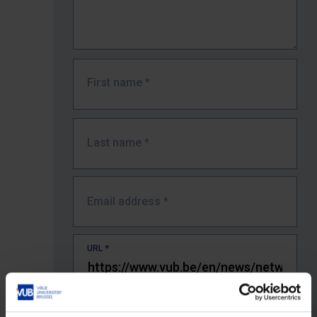
First name
*
Last name
*
Email address
*
URL
*
The full URL of the page where you encountered the error.
E.g. https://www.vub.be/nl/studeren-aan-de-vub/alle-