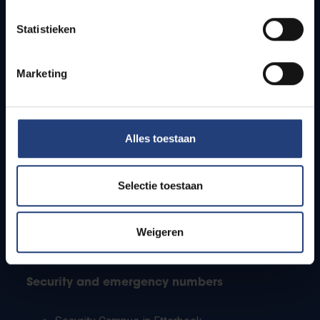
Timetables
Statistieken
How to get to the VUB campuses
Research groups
Campus facilities
Marketing
Info for
Alles toestaan
Press
Students
Staff
Selectie toestaan
PhD students
Teachers and secondary schools
Working students
Weigeren
International students
Security and emergency numbers