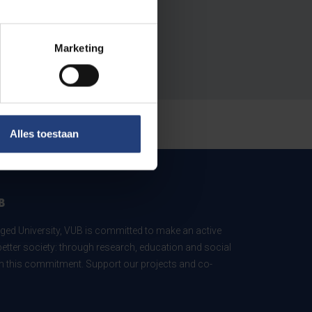
Marketing
Alles toestaan
B
ed University, VUB is committed to make an active
better society: through research, education and social
 in this commitment. Support our projects and co-