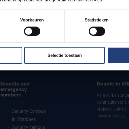
Voorkeuren
Statistieken
Selectie toestaan
Security and
Donate to VU
emergency
numbers
As an Urban Engag
contribution to a 
projects. Join us
Security Campus
invest in society.
in Etterbeek
Security campus