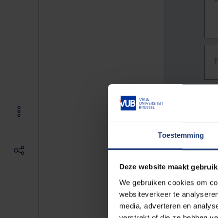
Toestemming
Deze website maakt gebruik
We gebruiken cookies om cont
websiteverkeer te analyseren
media, adverteren en analys
The f
verstrekt of die ze hebben v
E.g. 