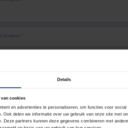
First name
*
Last name
*
Details
Email address
*
 van cookies
URL
*
ent en advertenties te personaliseren, om functies voor social
. Ook delen we informatie over uw gebruik van onze site met on
e. Deze partners kunnen deze gegevens combineren met andere i
ull URL of the page where you encountered the error.
erzameld op basis van uw gebruik van hun services.
https://www.vub.be/nl/studeren-aan-de-vub/alle-opleidingen