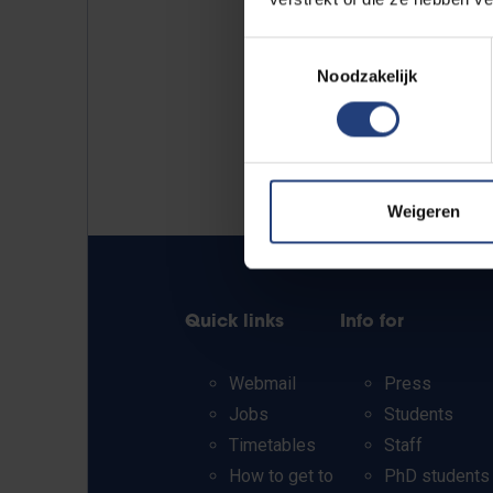
Toestemmingsselectie
Noodzakelijk
Weigeren
Quick links
Info for
Webmail
Press
Jobs
Students
Timetables
Staff
How to get to
PhD students